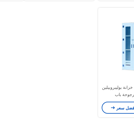
زانة بوليبروبيلين
فضل سعر