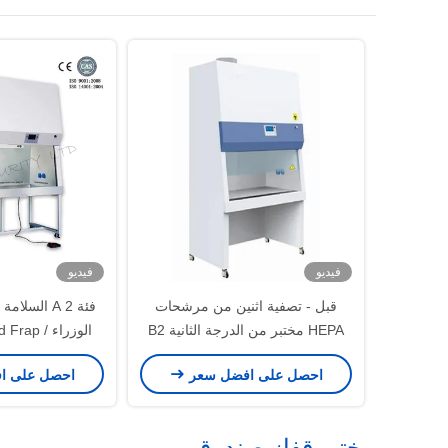
فيديو
فيديو
قبل - تصفية اثنين من مرشحات
فئة A 2 الس
HEPA مختبر من الدرجة الثانية B2
بيولوجيا مختبر الأثاث
شاشة FD
احصل على افضل سعر
احصل على ا
مختبر قفاز صندوق