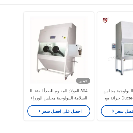
فيديو
لامة البيولوجية مجلس
304 الفولاذ المقاوم للصدأ الفئة III
الوزراء / Ducted Frap خزانة مع
السلامة البيولوجية مجلس الوزراء
V
BSC-1500IIIX
فضل سعر
احصل على افضل سعر