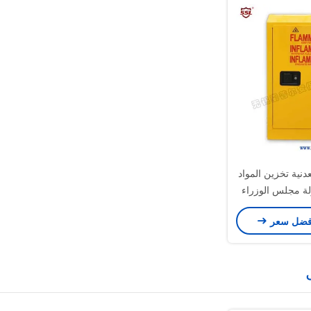
SSM100 معدنية تخزين المواد
ولة مجلس الوزراء
 قابل للاشتعال
فضل سعر
اب واحد