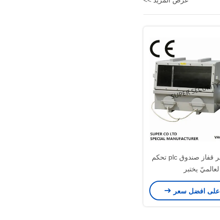
عرض المزيد >>
فرّغت مختبر قفاز صندوق plc تحكم
لعالميّ يختبر
على افضل سعر