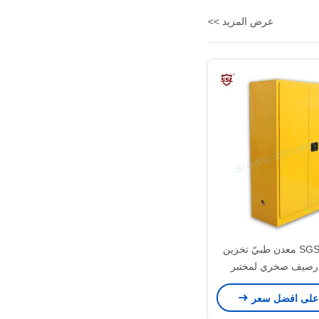
عرض المزيد >>
45 جالون SGS معدن طبيّ تخزين
على افضل سعر