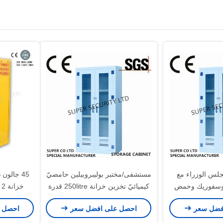
جلس الوزراء مع
مستشفى/مختبر بوليبروبيلين حامضيّ
لفوسفوريك وحمض
كيميائيّ تخزين خزانة 250litre قدرة
خزانة 2 رصيف صخري لمختبر
روم
فضل سعر
احصل على افضل سعر
احصل 