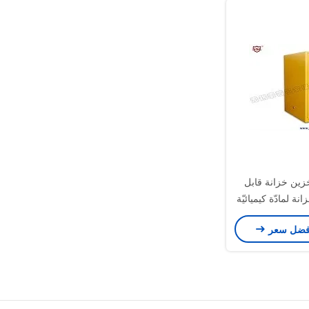
زين خزانة قابل
ة لمادّة كيميائيّة
ّيّ
فضل سعر