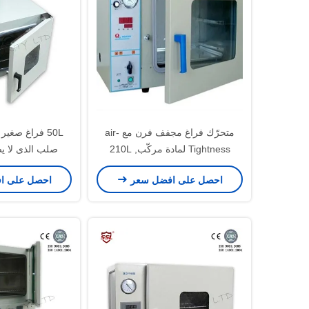
متحرّك فراغ مجفف فرن مع air-
50L فراغ صغي
Tightness لمادة مركّب, 210L
صلب الذى لا يص
ensitive
احصل على افضل سعر
احصل على ا