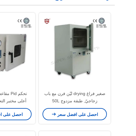
صغير فراغ drying ليّن فرن مع باب
تحكم Pid 
زجاجيّ, طبقة مزدوج 50L
أعلى مختبر الت
لحماية 
احصل على افضل سعر
احصل على ا