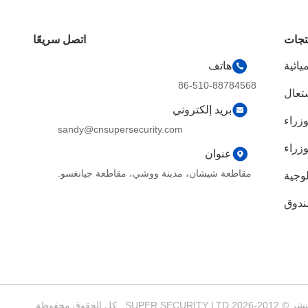
تجات
اتصل سريعًا
يائية
هاتف
86-510-88784568
شتعال
بريد إلكتروني
وزراء
sandy@cnsupersecurity.com
زراء
عنوان
مقاطعة شيشان، مدينة ووشي، مقاطعة جيانغسو.
لوجية
ندوق
قوق محفوظة.