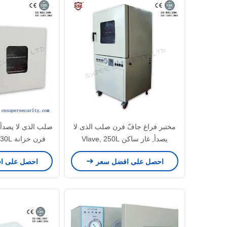
مختبر فراغ جافّ فرن صلب الذى لا
يصدأ, غاز ساكن Vlave, 250L
800W
4000W
احصل على افضل سعر
احصل على ا