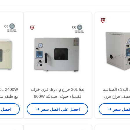
مقاعد البدلاء الصناعية
20L lcd فراغ drying فرن خزانة
جفيف فراغ فرن
لكيمياء حيويّة, صيدليّة 800W
مع طبقة مز
البيئة
فضل سعر
احصل على افضل سعر
احصل 