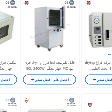
صلب الذى لا يصدأ غرفة فراغ drying
قابل للبرمجة lcd فراغ drying فرن
فرن خزانة 30L ل بحث العلمي,
مع PID جهاز تحكّم, 90L 2400W
فضل سعر
احصل على افضل سعر
احصل 