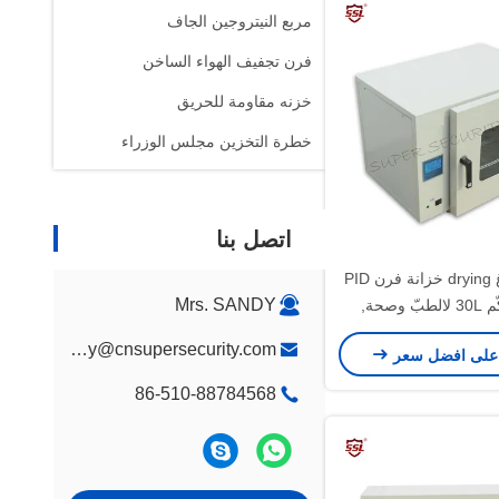
مربع النيتروجين الجاف
فرن تجفيف الهواء الساخن
خزنه مقاومة للحريق
خطرة التخزين مجلس الوزراء
اتصل بنا
مكتبيّ فراغ drying خزانة فرن PID
Mrs. SANDY
جهاز تحكّم 30L لالطبّ وصحة,
800W
sandy@cnsupersecurity.com
على افضل سعر
86-510-88784568