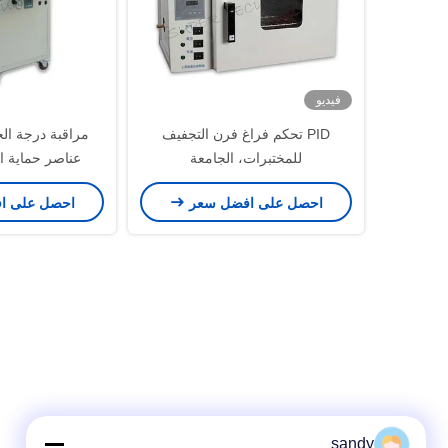
فيديو
PID تحكم فراغ فرن التجفيف
مراقبة درجة الح
للمختبرات، الجامعة
عناصر حماية ال
المقاوم للتآكل أو
احصل على افضل سعر
احصل على ا
نظام تهوية، مناس
الكيميائية الحس
sandy