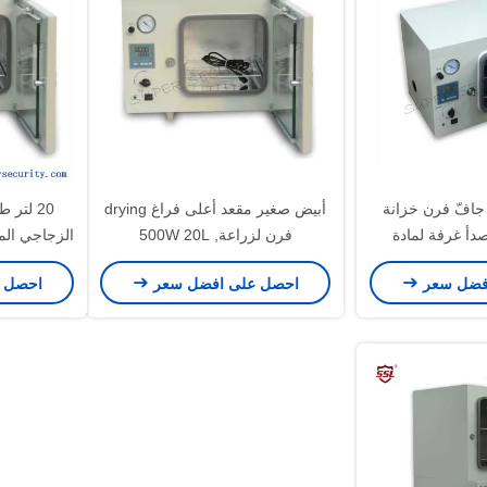
ر جافّ فرن خزانة
أبيض صغير مقعد أعلى فراغ drying
20 لتر
دأ غرفة لمادة
فرن لزراعة, 500W 20L
الزجاجي الم
thermo-S
فضل سعر
احصل على افضل سعر
احصل 