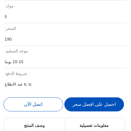
موك:
5
السعر:
190
موعد التسليم:
10-15 يوما
شروط الدفع:
tt, lc عند الاطلاع
احصل على افضل سعر
اتصل الآن
معلومات تفصيلية
وصف المنتج