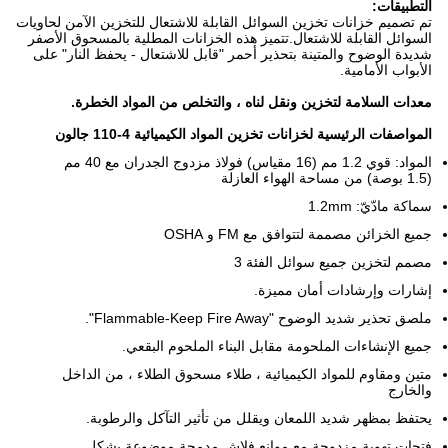
التطبيقات:
تم تصميم خزانات تخزين السوائل القابلة للاشتعال للتخزين الآمن لحاويات
السوائل القابلة للاشتعال.تتميز هذه الخزانات المطلية بالمسحوق الأصفر
شديدة الوضوح والمتينة بتحذير أحمر "قابل للاشتعال - يحفظ النار" على
الأبواب الأمامية.
معدات السلامة لتخزين ونقل لنا
ه ، والتخلص من المواد الخطرة.
المواصفات الرئيسية لخزانات تخزين المواد الكيميائية 4-110 جالون
المواد: قوي 1.2 مم (16 مقياس) فولاذ مزدوج الجدران مع 40 مم
(1.5 بوصة) من مساحة الهواء العازلة
سماكة مادّيّ: 1.2mm
جميع الخزائن مصممة لتتوافق مع FM و OSHA
مصمم لتخزين جميع سوائل الفئة 3
إشارات وإرشادات أمان مميزة.
ملصق تحذير شديد الوضوح "Flammable-Keep Fire Away".
جميع الإنشاءات الملحومة مقابل البناء الملحوم البقعي.
متين ومقاوم للمواد الكيميائية ، طلاء مسحوق الطلاء ، من الداخل
والخارج
يحتفظ بمظهر شديد اللمعان ويقلل من تأثير التآكل والرطوبة.
فتحات تهوية مزدوجة مع موانع فلاش مدمجة موضوعة بشكل