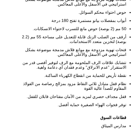
استراتيجي في الأسفل والأعلى المعاكس.
حوض احتواء محكم السوائل.
أبواب بمفصلات بيانو مستمرة تفتح 180 درجة
50 مم (2 بوصة) حوض مانع للتسرب لاحتواء الانسكابات.
أرفف من الصلب الزنك قابلة للتعديل على مساحة 55 مم (2.2
بوصة) لتخزين متعدد الاستخدامات.
فتحات تهوية مزدوجة مع موانع فلاش مدمجة موضوعة بشكل
استراتيجي في الأسفل والأعلى المعاكس.
تتشابك علاقات الرف الملحومة مع الرف لتوفير أقصى قدر من
الاستقرار "عدم الانزلاق" وعدم فقدان أي دعامة واهية.
نقطة تأريض للحماية من انقطاع الكهرباء الساكنة.
نظام قفل متبادل ثلاثي النقاط مزود بمزالج رصاصة من الفولاذ
المقاوم للصدأ عالية القوة
قفل مجداف حصري لمزيد من الأمان.مفتاحان قابلان للقفل.
توفر فجوات الهواء الصغيرة حماية أفضل.
قطاعات السوق
مدارس الميثاق