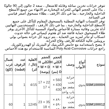
تتوفر خزانات تخزين سائلة وقابلة للاشتعال ، سعة 2 جالون إلى 90 جالونًا
، بناءً على الحجم النهائي للخزانة المختارة.تم الانتهاء من جميع الأسطح
الداخلية والخارجية ، بما في ذلك الأرفف ، بطلاء مسحوق أصفر قياسي
في الصناعة.
توفر اللمسات النهائية المطلية بالمسحوق المقاوم للتآكل على جميع
الأسطح الداخلية والخارجية ، بما في ذلك الأرفف ، للمستخدمين النهائيين
أداة تخزين وقائية ممتازة للأحماض والمواد المسببة للتآكل الأخرى.يوفر
طلاء المسحوق حماية فائقة ضد أي هجوم كيميائي في حالة حدوث
انسكاب أو تناثر.لمزيد من الحماية ، يتم تزويد كل خزانة بصواني بولي
بروبيلين عالية الكثافة للأرفف وقاع الخزانة.
لا ينصح باستخدامه مع حامض الكبريتيك أو النيتريك أو الهيدروكلوريك.
راجع خزانات Poly Acid-Corrosive المناسبة للاستخدام مع هذه الأحماض.
الحجم
الحجم
الاهلية
عدد
شمال
أنواع
الكلي H
الكلي H
نموذج
وصف
(غال /
الرفوف
غرب
الأبواب
× W ×
× W × D
لتر)
(قطعة)
(كلغ)
D (مم)
(بوصة)
خزانة
560 ×
تحت
22 × 17
SSM100004
يدوي
430 ×
4/15
1
34
مقعد مع
× 17
430
باب واحد
خزانة
٨٩٠ ×
تحت
35 × 23
SSM100012
يدوي
٥٩٠ ×
12/45
1
60
مقعد مع
× 18