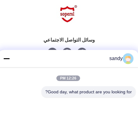
وسائل التواصل الاجتماعي
sandy
اتصل سريعًا
هاتف
12:26 PM
86-510-88784568
Good day, what product are you looking for?
بريد إلكتروني
sandy@cnsupersecurity.com
عنوان
هونغشان منطقة للتنمية الاقتصادية، مدينة ووشى بمقاطعة
جيانغسو.