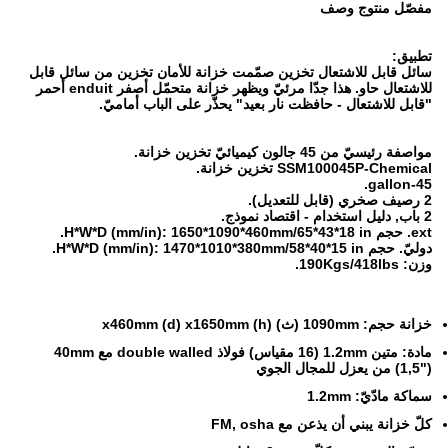
مفصّل منتوج وصف
تطبيق:
سائل قابل للاشتعال تخزين صمّمت خزانة للأمان تخزين من سائل قابل
للاشتعال حاو. هذا جدّا مرئيّ ويظهر خزانة متحمّل أصفر enduit أحمر
"قابل للاشتعال - حافظت نار بعيد" يحذّر على الباب أماميّ.
مواصفة رئيسيّ من 45 جالون كيميائيّ تخزين خزانة.
SSM100045P-Chemical تخزين خزانة.
45-gallon.
2 رصيف صخري (قابل للتعديل).
2 باب, دليل استخدام - اقتصاد نموذج.
ext. حجم H*W*D (mm/in): 1650*1090*460mm/65*43*18 in.
دوليّ. حجم H*W*D (mm/in): 1470*1010*380mm/58*40*15 in.
وزن: 190Kgs/418lbs.
خزانة حجم: 1090mm (ث) x460mm (d) x1650mm (h)
مادة: متين 1.2mm (16 مقياس) فولاذ double walled مع 40mm
(1,5") من يعزل للمجال الجوي
سماكة مادّيّ: 1.2mm
كلّ خزانة يبني أن يذعن مع FM, osha