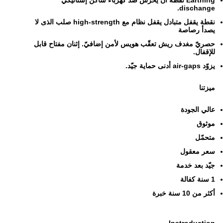
Earthing نقطة أن يحرس ضدّ كهرباء ساكن إستاتيكي
dischange.
نقطة يقفل متبادل يقفل نظام مع high-strength صلب الذى لا
يصدأ رصاصة
حصريّ مغدف ريش تعقّب هويس لأمن إضافيّ. إثنان مفتاح قابل
للإقفال.
يزوّد air-gaps أدنى حماية جيّد.
ميزتنا
عالي الجودة
موثوق
متحمّل
سعر معقول
جيّد بعد خدمة
1 سنة كفالة
أكثر من 10 سنة خبرة