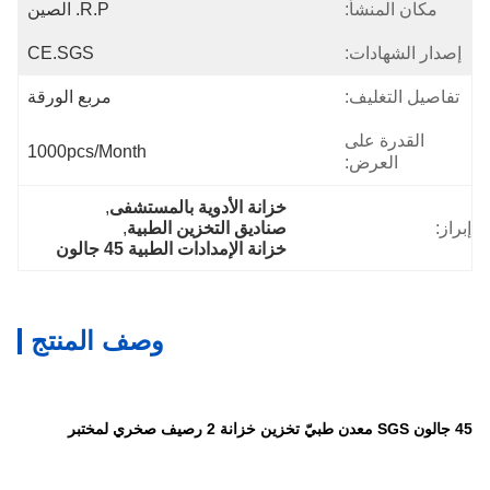
مكان المنشأ:
R.P. الصين
إصدار الشهادات:
CE.SGS
تفاصيل التغليف:
مربع الورقة
القدرة على
1000pcs/month
العرض:
خزانة الأدوية بالمستشفى
, 
إبراز:
صناديق التخزين الطبية
, 
خزانة الإمدادات الطبية 45 جالون
وصف المنتج
45 جالون SGS معدن طبيّ تخزين خزانة
2 رصيف صخري لمختبر