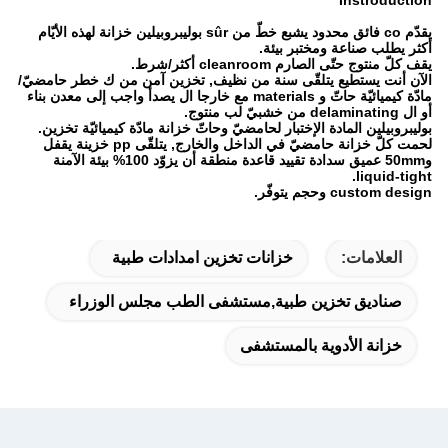
Instroduction
يقدّم co فائق محدود يشبع خطّ من sûr بوليبروبيلين خزانة لهذه الأيّام
أكثر يطلب صناعة ومختبر بيئة.
يقف كلّ منتوج حتّى الصارم cleanroom أكثر/شرط.
الآن أنت يستطيع يتلقّى سنة من نظيف, تخزين آمن من ك خطر حامضيّ/
مادّة كيميائيّة حاتّ و materials مع خارجا ال يصدأ واجب إلى معدن بناء
أو ال delaminating من خشبيّ لب منتوج.
بوليبروبيلين المادة الإختبار لحامضيّ وحاتّ خزانة مادّة كيميائيّة تخزين.
لحمت كلّ خزانة حامضيّ في الداخل والخارج, يتلقّى pp خزينة يقفل
و50mm عميق سدادة تقييد قاعدة منطقة أن يزوّد 100% بيئة الآمنة
liquid-tight.
custom design وحجم يتوفّر.
العلامات:
خزانات تخزين امدادات طبية
صناديق تخزين طبية,مستشفى الطب مجلس الوزراء
خزانة الأدوية بالمستشفى