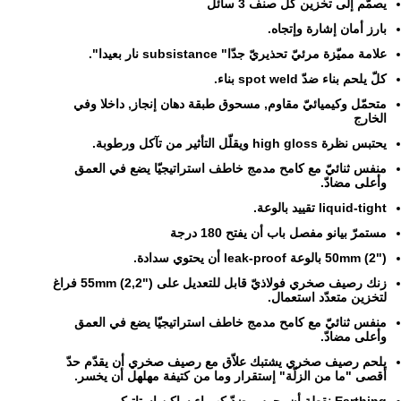
يصمّم إلى تخزين كلّ صنف 3 سائل
بارز أمان إشارة وإتجاه.
علامة مميّزة مرئيّ تحذيريّ جدّا" subsistance نار بعيدا".
كلّ يلحم بناء ضدّ spot weld بناء.
متحمّل وكيميائيّ مقاوم, مسحوق طبقة دهان إنجاز, داخلا وفي
الخارج
يحتبس نظرة high gloss ويقلّل التأثير من تآكل ورطوبة.
منفس ثنائيّ مع كامح مدمج خاطف استراتيجيّا يضع في العمق
وأعلى مضادّ.
liquid-tight تقييد بالوعة.
مستمرّ بيانو مفصل باب أن يفتح 180 درجة
50mm (2") بالوعة leak-proof أن يحتوي سدادة.
زنك رصيف صخري فولاذيّ قابل للتعديل على 55mm (2,2") فراغ
لتخزين متعدّد استعمال.
منفس ثنائيّ مع كامح مدمج خاطف استراتيجيّا يضع في العمق
وأعلى مضادّ.
يلحم رصيف صخري يشتبك علاّق مع رصيف صخري أن يقدّم حدّ
أقصى "ما من الزلّة" إستقرار وما من كتيفة مهلهل أن يخسر.