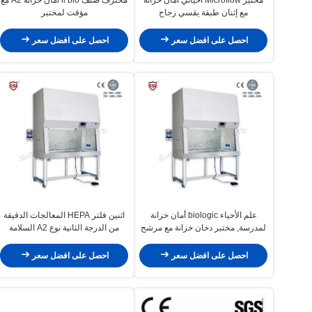
مع إثنان طبقة يقسي زجاج
مؤقت لمختبر
احصل على افضل سعر
احصل على افضل سعر
علم الأحياء biologic أمان خزانة
اثنين فلتر HEPA المعالجات الدقيقة
لمدرسة, مختبر دخان خزانة مع مرشح
من الدرجة الثانية نوع A2 السلامة
حياة تحقيق
الأحيائية مجلس الوزراء للمستشفى
ومصنع أدوية
احصل على افضل سعر
احصل على افضل سعر