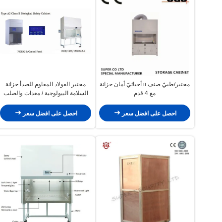
مختبر/طبيّ صنف ii أحيائيّ أمان خزانة
مختبر الفولاذ المقاوم للصدأ خزانة
مع 4 قدم
السلامة البيولوجية / معدات والصلب
المدرفلة على البارد VFD العرض
احصل على افضل سعر
احصل على افضل سعر