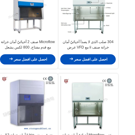
304 صلب الذى لا يصدأ أحيائيّ أمان
Microflow صنف 2 أحيائيّ أمان خزانة
خزانة صنف ii مع VFD عرض
مع قدم مفتاح, 800 لكس يشعل
1500iia
1300IIA2
احصل على افضل سعر
احصل على افضل سعر
مختبر Microflow أحيائيّ أمان خزانة
محترف صنف ii bio أمان خزانة A2 مع