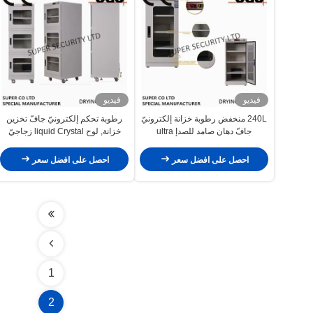
فيديو
فيديو
240L منخفض رطوبة خزانة إلكترونيّ
رطوبة تحكم إلكترونيّ جافّ تخزين
جافّ دهان صامد للصدإ ultra
خزانة, لوح liquid Crystal زجاجيّ
احصل على افضل سعر
احصل على افضل سعر
1
2