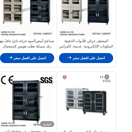
المجفف خزائن للأدوات الدقيقة
صناعيّ أبيض/أسود خزانة ذاتيّ جافّ مع
المكونات الإلكترونية، عدسة، كامراس
زنك سبيكة تعقّب هويس لإستعمال
تجاريّ
احصل على افضل سعر
احصل على افضل سعر
فيديو
صندوق جاف إلكتروني من الفولاذ
برهان drying خزانة drying, أداة