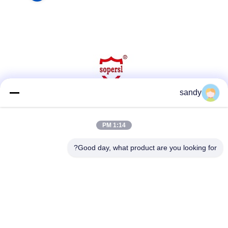
sandy
وسائل التواصل الاجتماعي
1:14 PM
Good day, what product are you looking for?
اتصل سريعًا
هاتف
86-510-88784568
بريد إلكتروني
sandy@cnsupersecurity.com