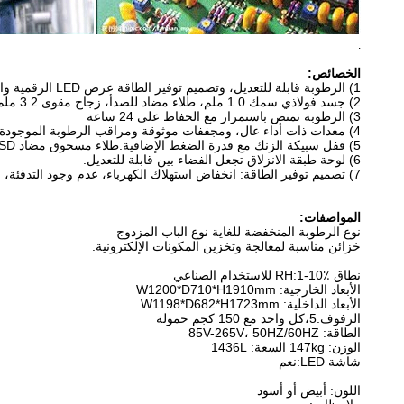
.
الخصائص:
1) الرطوبة قابلة للتعديل، وتصميم توفير الطاقة عرض LED الرقمية والتحكم، ويمكن تبرير جميع الإعدادات عند لمس أسفل UP وDOWN.
2) جسد فولاذي سمك 1.0 ملم، طلاء مضاد للصدأ، زجاج مقوى 3.2 ملم.
3) الرطوبة تمتص باستمرار مع الحفاظ على 24 ساعة
4) معدات ذات أداء عال، ومجففات موثوقة ومراقب الرطوبة الموجودة في الجزء السفلي من الداخل.
5) قفل سبيكة الزنك مع قدرة الضغط الإضافية.طلاء مسحوق مضاد ESD، نظرة خضراء داكنة.طلاء مسحوق السطح مع شهادة RoHS.على القاعدة شاحنة مع الفرامل.
6) لوحة طبقة الانزلاق تجعل الفضاء بين قابلة للتعديل.
7) تصميم توفير الطاقة: انخفاض استهلاك الكهرباء، عدم وجود التدفئة، عدم وجود التكثيف
المواصفات:
نوع الرطوبة المنخفضة للغاية نوع الباب المزدوج
خزائن مناسبة لمعالجة وتخزين المكونات الإلكترونية.
نطاق RH:1-10٪ للاستخدام الصناعي
الأبعاد الخارجية: W1200*D710*H1910mm
الأبعاد الداخلية: W1198*D682*H1723mm
الرفوف:5،كل واحد مع 150 كجم حمولة
الطاقة: 85V-265V، 50HZ/60HZ
الوزن: 147kg السعة: 1436L
شاشة LED:نعم
اللون: أبيض أو أسود