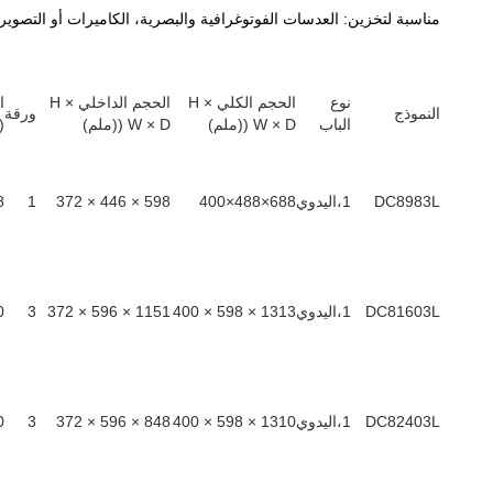
مناسبة لتخزين: العدسات الفوتوغرافية والبصرية، الكاميرات أو التصوير ال
نوع
الحجم الكلي H ×
الحجم الداخلي H ×
ا
النموذج
ورقة
الباب
W × D ((ملم)
W × D ((ملم)
L)
DC8983L
1،اليدوي
688×488×400
598 × 446 × 372
1
8
DC81603L
1،اليدوي
1313 × 598 × 400
1151 × 596 × 372
3
0
DC82403L
1،اليدوي
1310 × 598 × 400
848 × 596 × 372
3
0