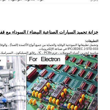
خزانة تجميد السيارات الصناعية البيضاء / السوداء مع قف
التطبيقات:
وتشمل تطبيقاتها النموذجية الوقاية والحماية من جميع أنواع الأكسدة (الصدأ) ، وال
IPC/JEDEC J-STD-033 في صناعة الإلكترونيات.
مناسبة لتخزين: أشباه الموصلات ، حزم IC ، PCBs ، رقائق السيليكون ، السيراميك ، لوحة الزجاج الكريستالي السائل (LCG) ، الألياف البصرية ، CCD وما إلى ذلك ، الرنين الكريستالي.