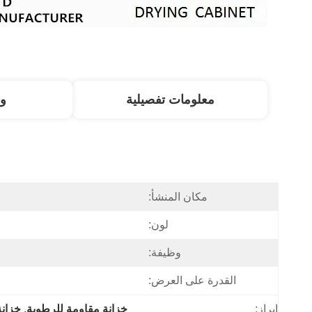
معلومات تفصيلية
و
مكان المنشأ:
لون:
وظيفة:
القدرة على العرض:
إبراز:
خزانة مقاومة للرطوبة
, 
خزانة