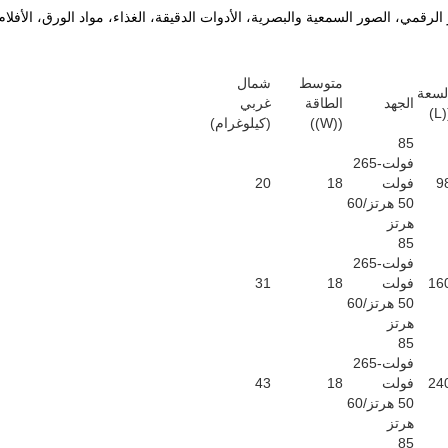
رقمي، الصور السمعية والبصرية، الأدوات الدقيقة، الغذاء، مواد الورق، الأفلام، ا
متوسط
شمال
لسعة
الجهد
الطاقة
غربي
((
((W))
(كيلوغرام)
85
فولت-265
9
فولت
18
20
50 هرتز/60
هرتز
85
فولت-265
16
فولت
18
31
50 هرتز/60
هرتز
85
فولت-265
24
فولت
18
43
50 هرتز/60
هرتز
85