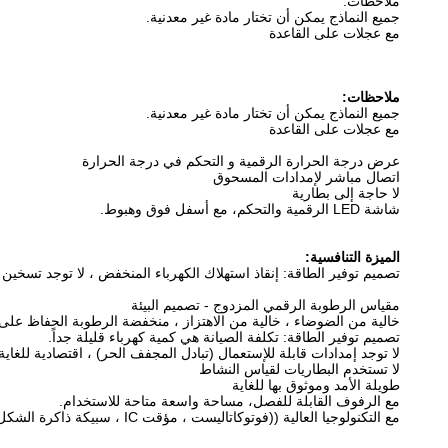
ملاحظات:
جميع النماذج يمكن أن تختار مادة غير معدنية.
مع عجلات على القاعدة
ملاحظات:
جميع النماذج يمكن أن تختار مادة غير معدنية.
مع عجلات على القاعدة
عرض درجة الحرارة الرقمية و التحكم في درجة الحرارة
اتصال مباشر لإمدادات المسحوق
لا حاجة إلى بطارية
شاشة LED الرقمية والتحكم، مع أسفل فوق وهبوط.
الميزة التنافسية:
تصميم توفير الطاقة: إنقاذ استهلاك الكهرباء المنخفض ، لا توجد تسخين ، 
مقياس الرطوبة الرقمي المزدوج - تصميم البيئة
خالية من الضوضاء ، خالية من الاهتزاز ، منخفضة الرطوبة الحفاظ على در
تصميم توفير الطاقة: تكلفة الصيانة هي كمية كهرباء قليلة جداً.
لا توجد إمدادات قابلة للإستعمال (تبادل المجفف الحر) ، اقتصادية للغاية
لا تستخدم البطاريات لقياس النشاط
طويلة الأمد وموثوق بها للغاية
مع الرفوف القابلة للفصل، مساحة واسعة متاحة للاستخدام.
مع التكنولوجيا العالية ((فوتوكاتاليست ، مؤقت IC ، سبيكة ذاكرة الشكل ومرج الحرارة الرقمي المزدوج)