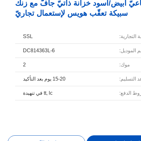
عيّ أبيض/أسود خزانة ذاتيّ جافّ مع زنك
سبيكة تعقّب هويس لإستعمال تجاريّ
 التجارية:
SSL
 الموديل:
DC814363L-6
موك:
2
 التسليم:
15-20 يوم بعد التأكيد
ط الدفع:
tt, lc في تنهيدة