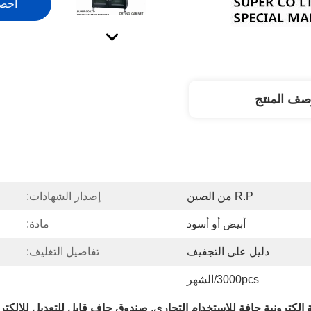
احص
صف المنتج
R.P من الصين
إصدار الشهادات:
أبيض أو أسود
مادة:
دليل على التجفيف
تفاصيل التغليف:
3000pcs/الشهر
 إلكترونية جافة للاستخدام التجاري
, 
صندوق جاف قابل للتعديل للإلكتر