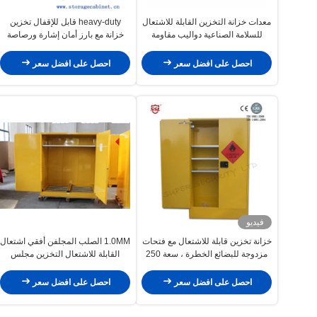
معدات خزانة التخزين القابلة للاشتعال
heavy-duty قابل للإقفال تخزين
للسلامة الصناعية دواليب مقاومة
خزانة مع بارز أمان إشارة ورصاصة
للحريق
سقاطة
احصل على افضل سعر
احصل على افضل سعر
فيديو
خزانة تخزين قابلة للاشتعال مع فتحات
1.0MM الصلب المجلفن أفقي اشتعال
مزدوجة للبضائع الخطرة ، سعة 250
القابلة للاشتعال التخزين مجلس
لتر
الوزراء 2 دليل انهيار الأبواب الكيميائية
السائلة
احصل على افضل سعر
احصل على افضل سعر