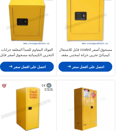
مسحوق أصفر coated قابل للاشتعال
الفولاذ المقاوم للصدأ المغلفة خزانات
كيميائيّ تخزين خزانة لمختبر, مقعد
التخزين الكيميائية مسحوق أصفر قابل
أعلى
للاشتعال للمختبر / مقعد أعلى
احصل على افضل سعر
احصل على افضل سعر