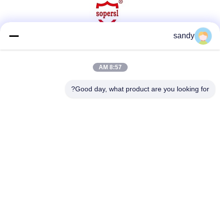
sandy
وسائل التواصل الاجتماعي
8:57 AM
Good day, what product are you looking for?
اتصل سريعًا
هاتف
86-510-88784568
بريد إلكتروني
sandy@cnsupersecurity.com
عنوان
مقاطعة شيشان، مدينة ووشي، مقاطعة جيانغسو.