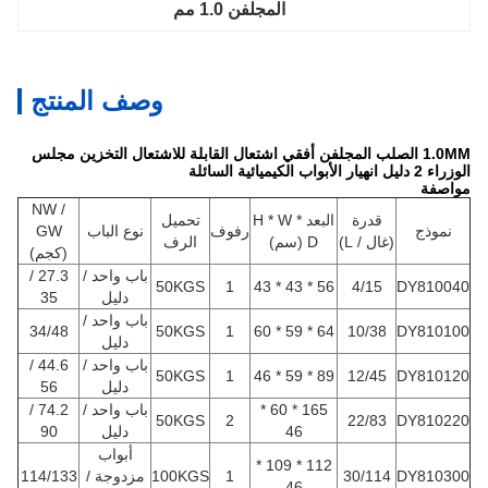
المجلفن 1.0 مم
وصف المنتج
1.0MM الصلب المجلفن أفقي اشتعال القابلة للاشتعال التخزين مجلس
الوزراء 2 دليل انهيار الأبواب الكيميائية السائلة
مواصفة
NW /
قدرة
البعد H * W *
تحميل
نموذج
رفوف
نوع الباب
GW
(غال / L)
D (سم)
الرف
(كجم)
باب واحد /
27.3 /
50KGS
1
56 * 43 * 43
4/15
DY810040
دليل
35
باب واحد /
34/48
50KGS
1
64 * 59 * 60
10/38
DY810100
دليل
باب واحد /
44.6 /
50KGS
1
89 * 59 * 46
12/45
DY810120
دليل
56
165 * 60 *
باب واحد /
74.2 /
50KGS
2
22/83
DY810220
46
دليل
90
أبواب
112 * 109 *
DY810300
30/114
1
100KGS
مزدوجة /
114/133
46