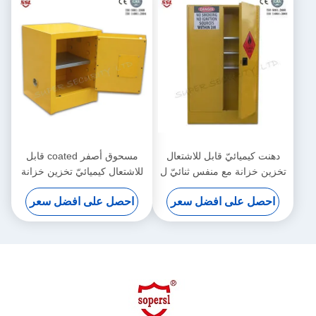
دهنت كيميائيّ قابل للاشتعال
مسحوق أصفر coated قابل
تخزين خزانة مع منفس ثنائيّ ل
للاشتعال كيميائيّ تخزين خزانة
بضائع الخطرة, 250L
لمختبر, مقعد أعلى
احصل على افضل سعر
احصل على افضل سعر