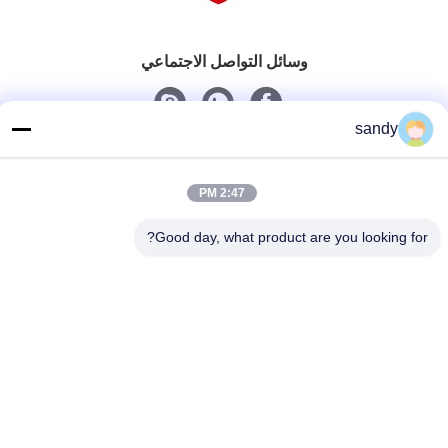
وسائل التواصل الاجتماعي
sandy
اتصل سريعًا
هاتف
2:47 PM
86-510-88784568
Good day, what product are you looking for?
بريد إلكتروني
sandy@cnsupersecurity.com
عنوان
هونغشان منطقة للتنمية الاقتصادية، مدينة ووشى بمقاطعة
جيانغسو.
سياسة الخصوصية
|
خريطة الموقع