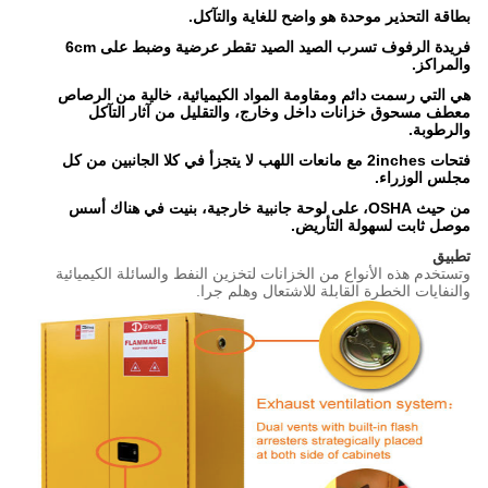
بطاقة التحذير موحدة هو واضح للغاية والتآكل.
فريدة الرفوف تسرب الصيد الصيد تقطر عرضية وضبط على 6cm
والمراكز.
هي التي رسمت دائم ومقاومة المواد الكيميائية، خالية من الرصاص
معطف مسحوق خزانات داخل وخارج، والتقليل من آثار التآكل
والرطوبة.
فتحات 2inches مع مانعات اللهب لا يتجزأ في كلا الجانبين من كل
مجلس الوزراء.
من حيث OSHA، على لوحة جانبية خارجية، بنيت في هناك أسس
موصل ثابت لسهولة التأريض.
تطبيق
وتستخدم هذه الأنواع من الخزانات لتخزين النفط والسائلة الكيميائية
والنفايات الخطرة القابلة للاشتعال وهلم جرا.