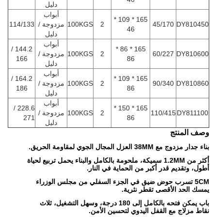
دليل
أبواب
165 * 109 *
DY810450
45/170
2
100KGS
مزدوجة /
114/133
46
دليل
أبواب
144.2 /
165 * 86 *
DY810600
60/227
2
100KGS
مزدوجة /
166
86
دليل
أبواب
164.2 /
165 * 109 *
DY810860
90/340
2
100KGS
مزدوجة /
186
86
دليل
أبواب
228.6 /
165 * 150 *
DY811100
110/415
2
100KGS
مزدوجة /
271
86
دليل
وصف المنتج
بناء جدار مزدوج مع 38MM العزل المجال الجوي لمقاومة الحريق.
أكثر من 1.2MM سميكة، ملحومة بالكامل والبناء يحمل تربيع لحياة
أطول، وتقديم قدر أكبر من الحماية في النار.
5CM تسرب حوض ضيق في الجزء السفلي من مجلس الوزراء
يمسك الحد الأقصى تقطر نثرية.
باب يمكن فتحه بالكامل إلى 180 درجة، وسهل التشغيل، ثلاث
نقاط مزلاج مع القفل اليدوي لتحسين الأمن.