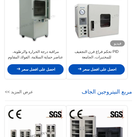
فيديو
PID تحكم فراغ فرن التجفيف
مراقبة درجة الحرارة والرطوبة،
للمختبرات، الجامعة
عناصر حماية السلامة، الفولاذ المقاوم
للتآكل أو الفولاذ المطلي، نظام تهوية،
مناسب لتخزين المواد الكيميائية
احصل على افضل سعر
احصل على افضل سعر
الحساسة أو المعدات
مربع النيتروجين الجاف
عرض المزيد >>