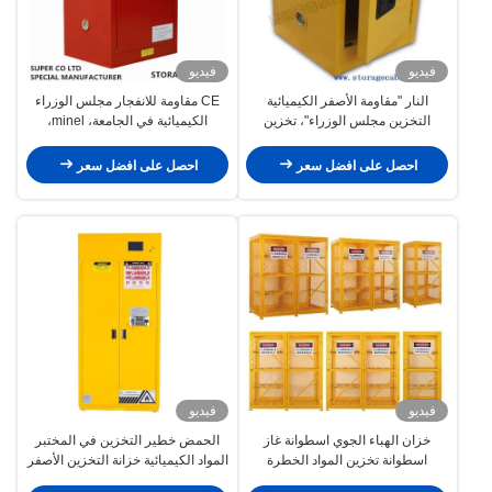
فيديو
فيديو
النار "مقاومة الأصفر الكيميائية
CE مقاومة للانفجار مجلس الوزراء
التخزين مجلس الوزراء"، تخزين
الكيميائية في الجامعة، minel،
السائل "اللهب الإثبات خزائن الخطرة"
والمختبرات، والمطار
احصل على افضل سعر
احصل على افضل سعر
فيديو
فيديو
خزان الهباء الجوي اسطوانة غاز
الحمض خطير التخزين في المختبر
اسطوانة تخزين المواد الخطرة
المواد الكيميائية خزانة التخزين الأصفر
766 لتر للسائل