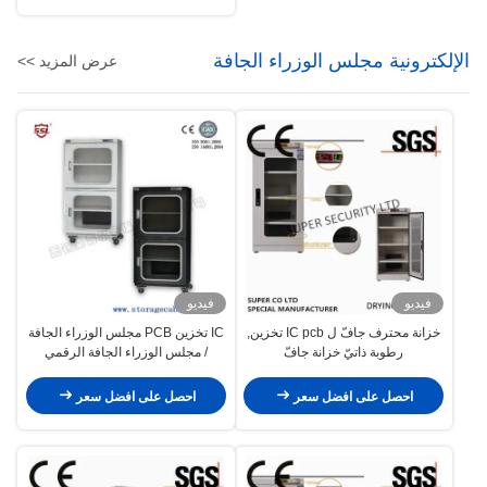
الإلكترونية مجلس الوزراء الجافة
عرض المزيد >>
فيديو
فيديو
خزانة محترف جافّ ل IC pcb تخزين,
IC تخزين PCB مجلس الوزراء الجافة
رطوبة ذاتيّ خزانة جافّ
/ مجلس الوزراء الجافة الرقمي
للemiconductor IC حزم BGA
PGA، IC PCB SMT PBGA
احصل على افضل سعر
احصل على افضل سعر