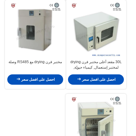
30L مقعد أعلى مختبر فرن drying
مختبر فرن drying مع RS485 وصلة
لمختبر إستعمال, كيمياء حيويّة,
إستعمال صناعيّ
احصل على افضل سعر
احصل على افضل سعر