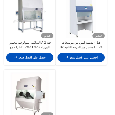
فيديو
فيديو
قبل - تصفية اثنين من مرشحات
فئة A 2 السلامة البيولوجية مجلس
HEPA مختبر من الدرجة الثانية B2
الوزراء / Ducted Frap خزانة مع
بيولوجيا مختبر الأثاث
شاشة VFD
احصل على افضل سعر
احصل على افضل سعر
فيديو