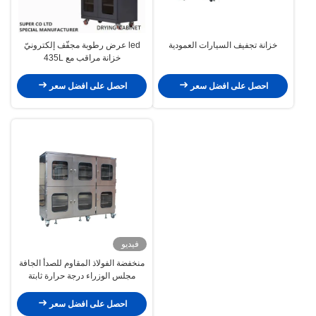
خزانة تجفيف السيارات العمودية
led عرض رطوبة مجفّف إلكترونيّ
خزانة مراقب مع 435L
احصل على افضل سعر
احصل على افضل سعر
فيديو
منخفضة الفولاذ المقاوم للصدأ الجافة
مجلس الوزراء درجة حرارة ثابتة
الرطوبة مربع التجفيف
احصل على افضل سعر