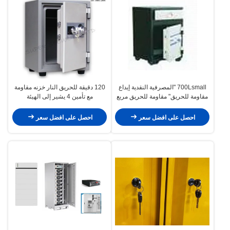
700Lsmall "المصرفية النقدية إيداع
120 دقيقة للحريق النار خزنه مقاومة
مقاومة للحريق" مقاومة للحريق مربع
مع تأمين 4 يشير إلى الهيئة
آمنة مع 1 تركيبة قفل + مفتاح 1 درج 1
احصل على افضل سعر
احصل على افضل سعر