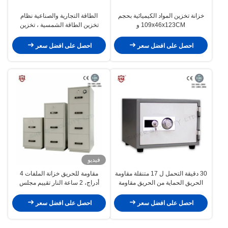
خزانة تخزين المواد الكيميائية بحجم
الطاقة التجارية والصناعية نظام
109x46x123CM و
تخزين الطاقة الشمسية ، تخزين
109x46x165CM و
100kw-2mw ، تخزين الطاقة
109x86x165CM لتخزين المواد
بالبطاريات
احصل على افضل سعر
احصل على افضل سعر
الخطرة
فيديو
30 دقيقة التحمل ل 17 متنقلة مقاومة
مقاومة للحريق خزانة الملفات 4
الحريق الحماية من الحريق مقاومة
أدراج، 2 ساعة النار تقييم مجلس
للحريق صناديق الأمانات، خزنه مقاومة
الوزراء
للحريق
احصل على افضل سعر
احصل على افضل سعر