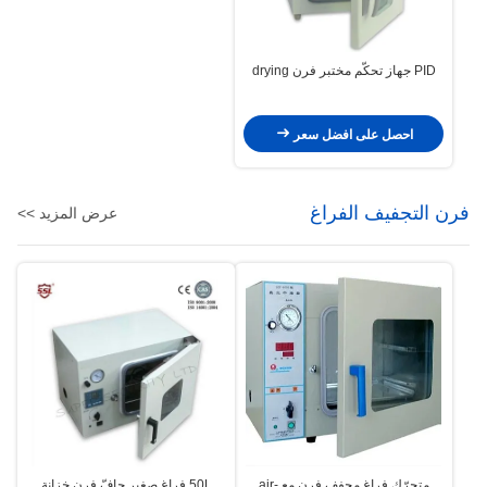
PID جهاز تحكّم مختبر فرن drying
احصل على افضل سعر
فرن التجفيف الفراغ
عرض المزيد >>
متحرّك فراغ مجفف فرن مع air-
50L فراغ صغير جافّ فرن خزانة