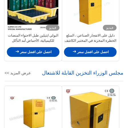
فيديو
فيديو
دليل على الانفجار الصناعي ، السلع
البولي ايثيلين طبل الاحتواء المنصات
الخطرة المخزنة في المختبر الكاشف
للكيميائية، الأحماض أمد التآكل
خزانة تخزين المعادن
السائل الموزعة تحميل 1100kg
احصل على افضل سعر
احصل على افضل سعر
مجلس الوزراء التخزين القابلة للاشتعال
عرض المزيد >>