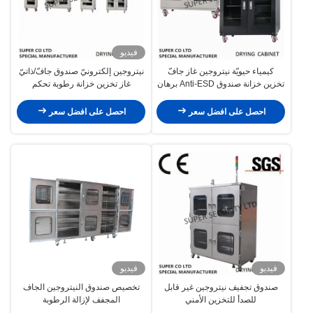
فيديو
كيمياء حيويّة نيتروجين غاز جافّ
نيتروجين إلكترونيّ صندوق جافّ/ذاتيّ
تخزين خزانة صندوق Anti-ESD برهان
غاز تخزين خزانة رطوبة تحكم
drying
احصل على افضل سعر
احصل على افضل سعر
فيديو
فيديو
صندوق تجفيف نيتروجين غير قابل
تخصيص صندوق النيتروجين الجاف
للصدأ للتخزين الأمني
المجفف لإزالة الرطوبة