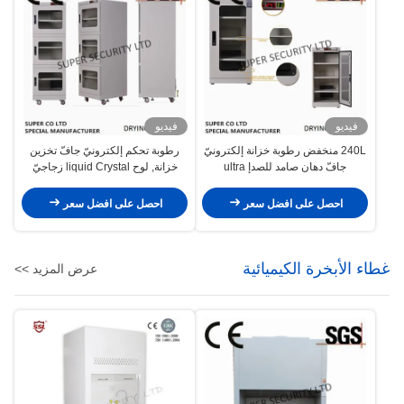
فيديو
فيديو
240L منخفض رطوبة خزانة إلكترونيّ
رطوبة تحكم إلكترونيّ جافّ تخزين
جافّ دهان صامد للصدإ ultra
خزانة, لوح liquid Crystal زجاجيّ
احصل على افضل سعر
احصل على افضل سعر
غطاء الأبخرة الكيميائية
عرض المزيد >>