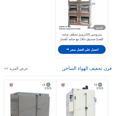
فيديو
نيتروجين إلكترونيّ مجفّف صامد
للصدإ صندوق جافّ مع صامد للصدإ
Paintwith 3.2mm يقسي زجاج
احصل على افضل سعر
فرن تجفيف الهواء الساخن
عرض المزيد >>