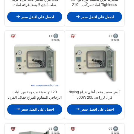
Tightness لمادة مركّب, 210L
صلب الذى لا يصدأ غرفة لمادة
thermo-Sensitive
احصل على افضل سعر
احصل على افضل سعر
أبيض صغير مقعد أعلى فراغ drying
20 لتر طبقة مزدوجة من الباب
فرن لزراعة, 500W 20L
الزجاجي المقاوم الفراغ جفاف الفرن
احصل على افضل سعر
احصل على افضل سعر