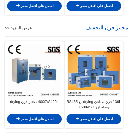
احصل على افضل سعر
احصل على افضل سعر
مختبر فرن التجفيف
عرض المزيد >>
136L فرن صناعيّ drying مع RS485
4000W 420L مختبر فرن drying
وصلة لزراعة 1500w
احصل على افضل سعر
احصل على افضل سعر