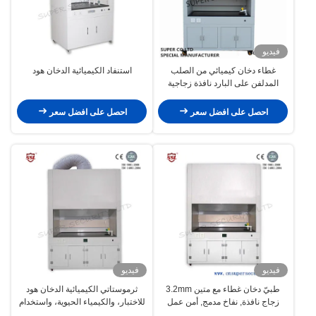
فيديو
غطاء دخان كيميائي من الصلب
استنفاد الكيميائية الدخان هود
المدلفن على البارد نافذة زجاجية
زجاج يتم التحكم فيه كهربائيًا
احصل على افضل سعر
احصل على افضل سعر
فيديو
فيديو
طبيّ دخان غطاء مع متين 3.2mm
ثرموستاتي الكيميائية الدخان هود
زجاج نافذة, نفاخ مدمج, أمن عمل
للاختبار، والكيمياء الحيوية، واستخدام
طاولة
الصناعي مختبر