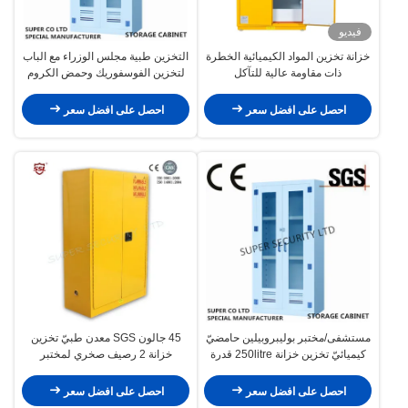
فيديو
خزانة تخزين المواد الكيميائية الخطرة
التخزين طبية مجلس الوزراء مع الباب
ذات مقاومة عالية للتآكل
لتخزين الفوسفوريك وحمض الكروم
احصل على افضل سعر
احصل على افضل سعر
مستشفى/مختبر بوليبروبيلين حامضيّ
45 جالون SGS معدن طبيّ تخزين
كيميائيّ تخزين خزانة 250litre قدرة
خزانة 2 رصيف صخري لمختبر
احصل على افضل سعر
احصل على افضل سعر