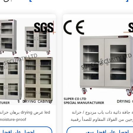
 جافة ذاتية ذات باب مزدوج / خزانة
led عرض drying بره
وجين من الفولاذ المقاوم للصدأ رقمية
moisture-proof
مزدوجة
احصل على افضل سعر
احصل على افضل 