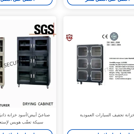
زانة تجفيف السيارات العمودية
صناعيّ أبيض/أسود خزانة ذاتي
سبيكة تعقّب هويس لإستعم