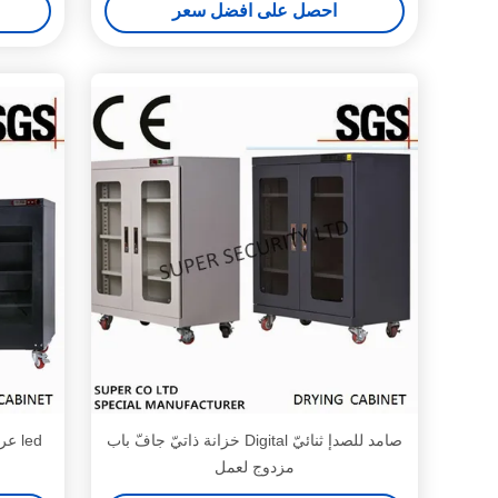
احصل على افضل سعر
صامد للصدإ ثنائيّ Digital خزانة ذاتيّ جافّ باب
مزدوج لعمل