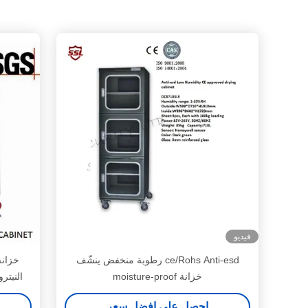
فيديو
ce/Rohs Anti-esd رطوبة منخفض ينشّف
خزانة
خزانة moisture-proof
النيتر
احصل على افضل سعر