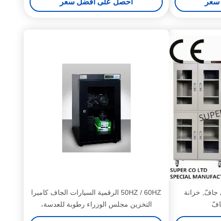
سعر
احصل على افضل سعر
moisture- ذاتيّ جافّ, خزانة
50HZ / 60HZ الرقمية السيارات الجاف كاميرا
افّ
التخزين مجلس الوزراء رطوبة للعدسة،
والكاميرات، والاستخدام المنزلي