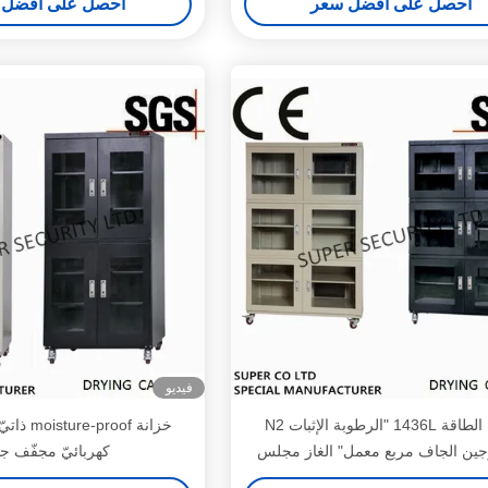
احصل على افضل سعر
احصل على افضل 
فيديو
حفظ الطاقة 1436L "الرطوبة الإثبات N2
خزانة proof
وجين الجاف مربع معمل" الغاز مجلس
كهربائيّ مجفّف ج
الوزراء مع ويندوز 4