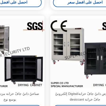
احصل على افضل سعر
احصل على افضل 
led عرض ذاتيّ جافّ خزانة/Digital إلكترونيّ
صناعيّ ذاتيّ جافّ خزانة مز
جافّ خزانة desiccant
يوسع نوع