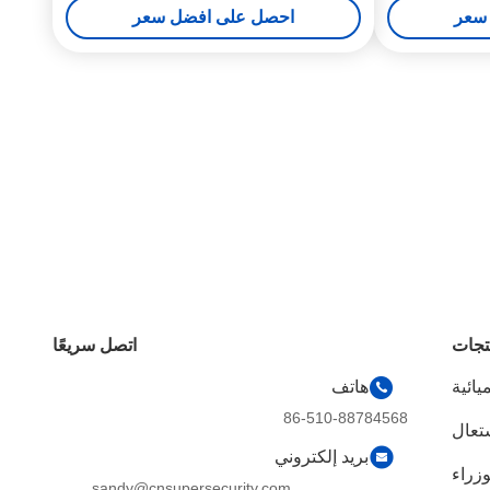
سعر
احصل على افضل سعر
تجات
اتصل سريعًا
يائية
هاتف
86-510-88784568
شتعال
بريد إلكتروني
وزراء
sandy@cnsupersecurity.com