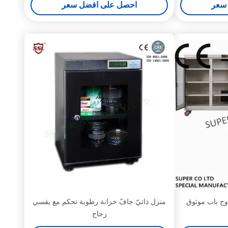
سعر
احصل على افضل سعر
دوج باب موثوق
منزل ذاتيّ جافّ خزانة رطوبة تحكم مع يقسي
زجاج