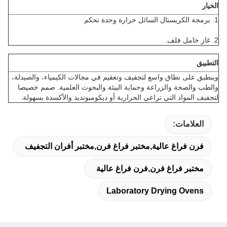
الخيار
1. برمجة الكريستال السائل حرارة وحدة تحكم
2. غاز خامل فلف.
التطبيق
وينطبق على نطاق واسع لتجفيف وتعقيم في مجالات الكيمياء، والصيدلة،
والطب والصحة والزراعة وحماية البيئة والبحوث العلمية. صمم خصيصا
لتجفيف المواد التي تراعي الحرارية أو ديكومبونديد والأكسدة بسهولة.
العلامات:
فرن فراغ عالية,مختبر فراغ فرن,مختبر أفران التجفيف
مختبر فراغ فرن,فرن فراغ عالية
Laboratory Drying Ovens