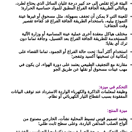
البيئة فراغ تقلص إلى حد كبير درجة غليان السائل الذي يحتاج لطرد،
وبالتالي الطريقة الجافة الفراغ المطبق للمواد حساسية الحرارة؛
للعينة التي لا يمكن أن تجفف بسهولة، مثل مسحوق أو غيرها عينة
النموذج بيليه، باستخدام الطريقة الجافة الفراغ قد كفاءة تقصير
وقت الجفاف؛
مختلف هياكل معقدة أخرى عملية عينة المسامية أو وزارة الآلية
المستخدمة للطريقة الجافة الفراغ بعد الغسيل، وجافة تماما دون
ترك أي بقايا؛
استخدام أكثر أمنا: تحت حالة الفراغ أو الجمود، تماما القضاء على
إمكانية أن تسخينها أكسيد وتنفجر؛
مقارنة مع التجفيف الطبيعي يعتمد على دورة الهواء، لن يكون في
مهب عينات مسحوق أو نقلها عن طريق الجو
التحكم في ميزة:
وظيفة لمعلمات الذاكرة والكهرباء الواردة الاسترداد عند توقف البيانات
المفقودة بسبب انقطاع التيار الكهربائي أو نظام.
ميزة المنتج:
يعتمد تصميم قوس تبسيط المحلية نشأت، الخارجي مصنوع من
ألواح الصلب المدلفن الباردة، وعلى سطح ثابت طلي؛
نظام التحكم في درجة الحرارة ويعتمد تكنولوجيا الحواسيب الخفيفة