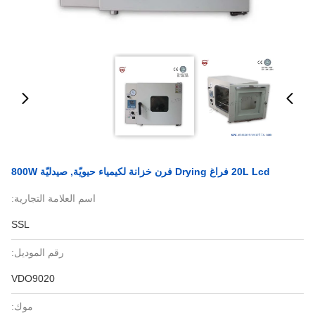
20L Lcd فراغ Drying فرن خزانة لكيمياء حيويّة, صيدليّة 800W
اسم العلامة التجارية:
SSL
رقم الموديل:
VDO9020
موك: