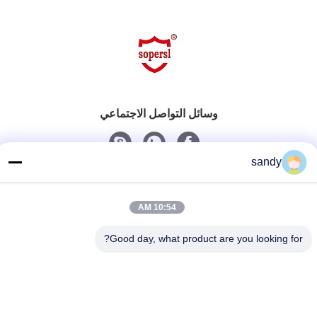
وسائل التواصل الاجتماعي
sandy
اتصل سريعًا
هاتف
10:54 AM
86-510-88784568
Good day, what product are you looking for?
بريد إلكتروني
sandy@cnsupersecurity.com
عنوان