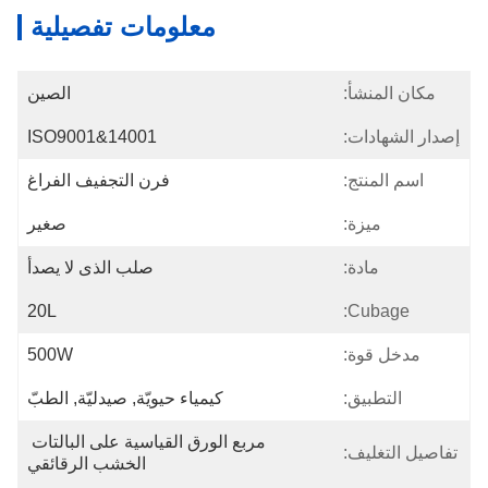
معلومات تفصيلية
مكان المنشأ:
الصين
إصدار الشهادات:
ISO9001&14001
اسم المنتج:
فرن التجفيف الفراغ
ميزة:
صغير
مادة:
صلب الذى لا يصدأ
20L
Cubage:
مدخل قوة:
500W
التطبيق:
كيمياء حيويّة, صيدليّة, الطبّ
مربع الورق القياسية على البالتات 
تفاصيل التغليف:
الخشب الرقائقي