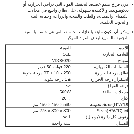
فرن فراغ صمم خصيصا لتجفيف المواد التي تراعي الحرارية أو
ديكومبونديد والأكسدة بسهولة، على نطاق واسع في مجالات
الكيمياء، والصيدلة، والطب والصحة والزراعة وحماية البيئة
والبحوث العلمية.
يمكن أن تكون مليئة بالغازات الخاملة، التي هي خاصة بالنسبة
للتجفيف السريع لبعض المواد المركبة.
الاسم
القيمة
العلامة التجارية
SSL
نموذج
VDO9020
المتطلبات الكهربائية
220 فولت 50 هرتز
نطاق درجة الحرارة
RT + 10 ~ 250 درجة مئوية
استقرار درجة الحرارة
± 1 درجة مئوية
درجة الفراغ
<>
مدخلات الطاقة
500W
كباج
ل 20
Sizes(H*W*D) تحويله.
580 × 450 × 450 مم
Sizes(H*W*D) int.
300 × 300 × 275 مم
رفوف كل دائرة (مومال)
1 pc
الضمان
سنة واحدة