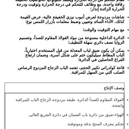
رقاقة واحدة، مع وظائف للتحكم في درجة الحرارة وتوقيت ودرجة
الحرارة الزائدة إنذار؛
شاشات مزدوجة لعرض أنبوب نيزي الخفيفة عالية، عرض القيمة
كذلك، الأداء السائد وتعيين وضبط معلمات بأزرار اللمس نوع؛
مع مهام التوقيت والوقت؛
الدائرة الداخلية مصنوعة من مواد الفولاذ المقاوم للصدأ، وتصميم
الزوايا نصف دائري سهلة التنظيف؛
يمكن أن يكون ضيق لباب المعدلة من قبل المستخدم اختيارياً،
الباب المطاط سيليكون ختم على شكل أسرة، وضمان ارتفاع
الفراغ الحاصلين في الدائرة؛
قاعة كوادراتي تكبير الحجم، تعتمد الباب الزجاج المزدوج الرصاص
الصلب التي من السهل للمراقبة.
وصف الإنتاج
الفولاذ المقاوم للصدأ الدائرة. طبقة مزدوجة الزجاج الباب للمراقبة
واضحة.
الهواء-ضيق من دائرة باب الضمان في دائرة التفريغ العالي.
تحكم معرف المنتج بدقة وموثوقية.