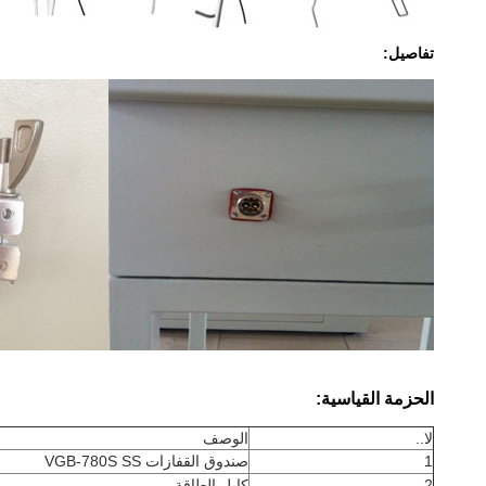
تفاصيل:
الحزمة القياسية:
لا..
الوصف
1
صندوق القفازات VGB-780S SS
2
كابل الطاقة