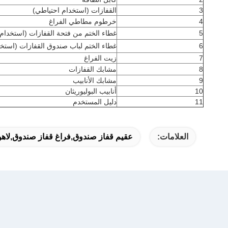
3
القفازات (استخدام احتياطي)
4
خرطوم مطاطي الفراغ
5
غطاء الختم من فتحة القفازات (استخدام
6
غطاء الختم لباب صندوق القفازات (استخ
7
زيت الفراغ
8
مشابك القفازات
9
مشابك الأنابيب
10
أنابيب البوليوريثان
11
دليل المستخدم
العلامات:
عقيم قفاز صندوق,فراغ قفاز صندوق,لاهو