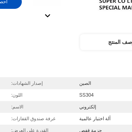
احص
صف المنتج
الصين
إصدار الشهادات:
SS304
اللون:
إلكتروني
الاسم:
آلة اختبار عالمية
غرفة صندوق القفازات:
حزمة قفص
القدرة على العرض: