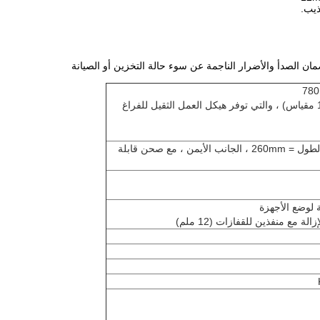
ذيب.
ن الصدأ والأضرار الناجمة عن سوء حالة التخزين أو الصيانة
SUS304 من الفولاذ المقاوم للصدأ ، ø240mm ، الطول = 260mm ، الجانب الأيمن ، مع صحن قابلة