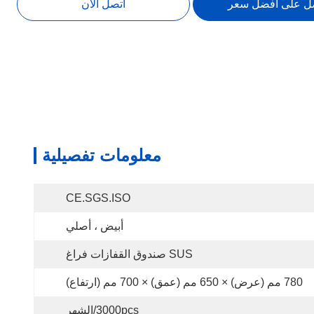
ل على افضل سعر
اتصل الآن
معلومات تفصيلية
CE.SGS.ISO
أبيض ، أصلي
SUS صندوق القفازات فراغ
780 مم (عرض) × 650 مم (عمق) × 700 مم (ارتفاع)
3000pcs/الشهر