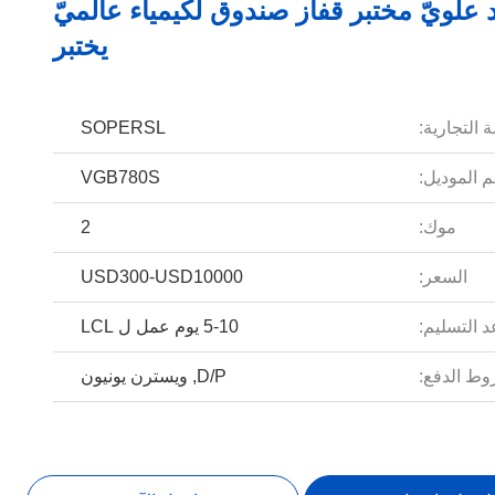
 علويّ مختبر قفاز صندوق لكيمياء عالميّ
يختبر
 التجارية:
SOPERSL
 الموديل:
VGB780S
موك:
2
السعر:
USD300-USD10000
 التسليم:
5-10 يوم عمل ل LCL
ط الدفع:
D/P, ويسترن يونيون