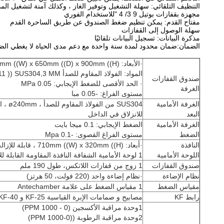
التنظيف التلقائي: سهلة التشغيل وتوفير الغاز ، وكذلك آمنة لتشغيل الم
مجهزة بقفازات بوتيل 9 3/ 4 "للاستخدام الفوري
مفتاح القدم: يمكن تنظيم ضغط الصندوق عن طريق الساحرة القدم
سهلة الوصول إلى القفازات
مذكرة البيانات: تسجيل البيانات تلقائيًا
الضمان:ضمان محدود لمدة سنة واحدة مع دعم مدى الحياة لا يغطي الضما
·الأبعاد: 780mm ((W) x 650mm ((D) x 900mm ((H)
المواد: الفولاذ المقاوم للصدأ SUS304,3 MM (( 11 مقياس) ، والتي توفر هيكل العمل الثقيل للفراغ
صندوق القفازات
· الحد الأقصى للضغط الإيجابي: 0.05 MPa
الغرفة
مستوى الفراغ: -0.05 مبا
الغرفة الأمامية
البعد
للانزلاق في الداخل
الغرفة الأمامية
الضغط الإيجابي: 0.1 ميجا بايت
الضغط
مستوى الفراغ القصوى: -0.1 Mpa
النافذة
·أبعاد: 710mm ((W) x 320mm ((H) ، قابلة للإزالة لوضع الأجهزة
اللوحة الأمامية
1 لوحة الأمامية الشفافة النافذة المقاومة القابلة للإزالة مع منفذين للقفازات (12 ملم)
صندوق القفازات
1 زوج من قفازات اللاتكس، طول 190 ملم
نظام الإضاءة
·نظام إضاءة واحد (220 فولت، 50 هرتز)
مقياس الضغط
1 مقياس الضغط على علامة Antechamber
رابط KF
مصابيح و صمامات الإبرة القياسية KF-25 و KF-40
1وحدة مراقبة الأكسجين (0 - 1000 PPM)
2وحدة مراقبة الرطوبة ((0-1000 PPM)