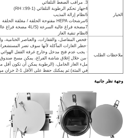
3. مراقب الضغط التلقائي
4جهاز تحكم الرطوبة التلقائي (1-99٪ RH)
الخيار
5نظام إزالة المذيب
6مرشحات HEPA مفتوحة الحلقة / مغلقة الحلقة
7مضخة فراغ عالية السرعة (4L/S مضخة فراغ عالية السرعة)
8نظام تنقية الغاز
·فحص المفاصل، والقفازات، والعناصر الختامية، والأ
·حظر الغازات المآكلة لأنها سوف تضر المستشعرا
· يجب عدم فتح مدخل وخارج غرفة القفل الهوائي ف
ملاحظات الطلب
في المئة).ثم يمكنك حفظ على الأقل 1-2 خزان من الغازات الخاملة من التطهير في كل عملية
وجهة نظر جانبية