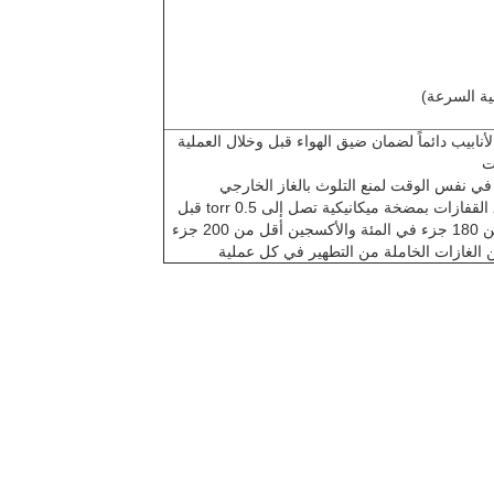
نابيب دائماً لضمان ضيق الهواء قبل وخلال العملية
ت
ي نفس الوقت لمنع التلوث بالغاز الخارجي
·من خلال إغلاق شاشة الفراغ، يمكن مسح صندوق القفازات بمضخة ميكانيكية تصل إلى 0.5 torr قبل
ملء الغاز الخامل، (الرطوبة يمكن أن تكون أقل من 180 جزء في المئة والأكسجين أقل من 200 جزء