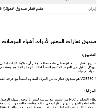
إبراز:
عقيم قفاز صندوق
, 
لاهوائيّ 
صندوق قفازات المختبر لأدوات أشباه الموصلات الت
التطبيق:
صندوق قفازات الفراغ يعطي علبة مغلقة يمكن أن تملأها بغازات إدخال م
الهيكل الثقيل من الفولاذ المقاو
الموادالكيمياء
VGB780-4 هو صندوق قفازات من الفولاذ المقاوم للصدأ مع غرفة القفل الهوائي والمقاييس والشظايا الفراغية، والتي تسمح للصندوق بالعمل تحت الفراغ لإزالة الرطوبة والأكسجين دون تنظيف غاز غير فعال مكلف.
المزايا:
نظام التحكم بـ PLC من سيمنز مع شاشة لمس 6 بوصة: سهلة الوصول إلى جميع الوظائف
نظام إعادة التدوير: تدوير الغازات في حلقة مغلقة، خالية من الزيت وقا
التحكم التلقائي في الضغط: يمكن تعيين ضغط العمل في نطاق +/-12mbar