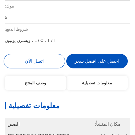
موك:
5
شروط الدفع:
L / C ، T / T ، ويسترن يونيون
احصل على افضل سعر
اتصل الآن
معلومات تفصيلية
وصف المنتج
معلومات تفصيلية
مكان المنشأ:
الصين