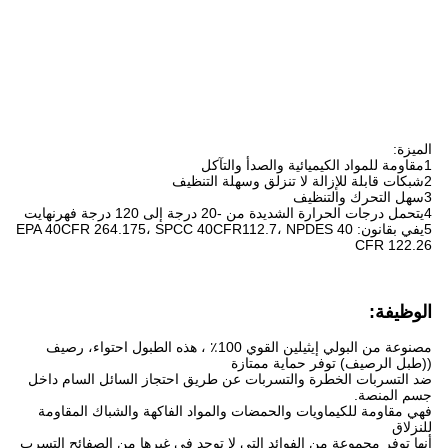
الميزة:
1مقاومة للمواد الكيميائية والصدأ والتآكل
2شبكات قابلة للإزالة لا تنزلق وسهلة التنظيف
3سهل التحرك والتنظيف
4يتحمل درجات الحرارة الشديدة من -20 درجة إلى 120 درجة فهرنهايت
5يفي بقانون: EPA 40CFR 264.175، SPCC 40CFR112.7، NPDES 40
CFR 122.26
الوظيفة:
مصنوعة من البولي إيثيلين القوي 100٪ ، هذه الطبول احتواء، رصيف
((طبل الرصيف) توفر حماية ممتازة
ضد التسربات الخطرة والتسربات عن طريق احتجاز السائل السام داخل
جسم المنصة.
فهي مقاومة للكيماويات والحمضات والمواد الفاكهة والشباك المقاومة
للنزلاق
أنها توفر مجموعة من الفوائد التي لا توجد في غيرها من الصفائح التسرب