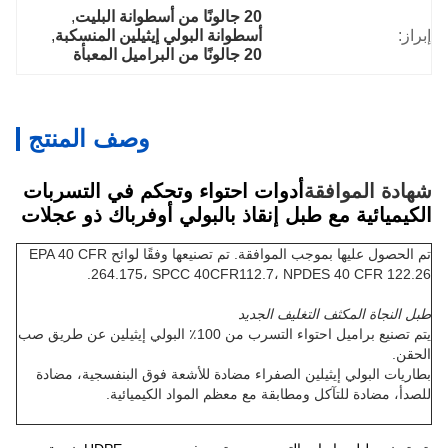
20 جالونًا من أسطوانة البليت
, 
إبراز:
أسطوانة البولي إيثيلين المنسكبة
, 
20 جالونًا من البراميل المعبأة
وصف المنتج
شهادة الموافقة
أدوات احتواء وتحكم في التسربات
الكيميائية مع طبل إنقاذ بالبولي أوفرباك ذو عجلات
تم الحصول عليها بموجب الموافقة. تم تصنيعها وفقًا لوائح EPA 40 CFR
264.175، SPCC 40CFR112.7، NPDES 40 CFR 122.26.
طبل النجاة المكثف التغليف الجديد
يتم تصنيع براميل احتواء التسرب من 100٪ البولي إيثيلين عن طريق صب
الحقن.
بطاريات البولي إيثيلين الصفراء مضادة للأشعة فوق البنفسجية، مضادة
للصدأ، مضادة للتآكل ومطابقة مع معظم المواد الكيميائية.