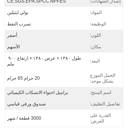
إصدار الشهادات:
CE.SGS.EPA.SPCC.NPFES
المواد:
بولي ايثيلين
الوظيفة:
تسرب النفط
اللون:
أصفر
مكان:
الأسهم
طول ١٣٨٠ × عرض ١٣٨٠ × ارتفاع ٩٠٠ 
البعد:
ملم
الحمل الموزع
20 جرام 65 جرام
بشكل موحد:
اسم المنتج:
براميل احتواء الانسكاب الكيميائي
تفاصيل التغليف:
صندوق ورقي قياسي
القدرة على
3000 قطعة / شهر
العرض: