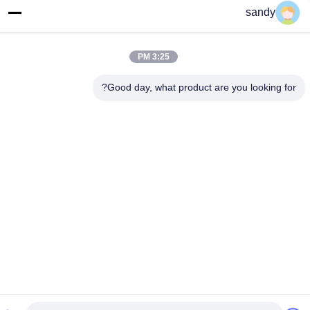
اتصل سريعًا
sandy
هاتف
3:25 PM
86-510-88784568
Good day, what product are you looking for?
بريد إلكتروني
sandy@cnsupersecurity.com
عنوان
هونغشان منطقة للتنمية الاقتصادية، مدينة ووشى بمقاطعة
جيانغسو.
سياسة الخصوصية
|
خريطة الموقع
الصين نوعية جيدة مجلس الوزراء مخزن للمواد الكيميائية المورد. حقوق
النشر © 2012-2026 SUPER SECURITY LTD . كل الحقوق محفوظة.