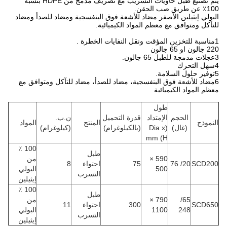
يتم تصنيع طبل حاويات التسريب مع تصريف مدمج من HDPE بنسبة
100٪ عن طريق صب الحقن.
البولي إيثيلين الأصفر مضاد للأشعة فوق البنفسجية ومضاد للصدأ ومضاد
للتآكل ومتوافق مع معظم المواد الكيميائية.
1مناسبة للتخزين المؤقت ونقل النفايات الخطرة .
220 جالون او 65 جالون
3عجلات مدمجة للطبل 65 جالون.
4سهل التحرك
5توفير حلول السلامة.
6مضاد للأشعة فوق البنفسجية، مضاد للصدأ، مضاد للتآكل ومتوافق مع
معظم المواد الكيميائية
طول
الحجم
الإمتداد
قدرة التحميل
ن.ب.
النموذج
المنتج
المواد
(غال)
(Dia x
(بالكيلوغرام)
(كيلوغرام)
H) mm
100 ٪
طبل
590 ×
من
SCD200
20/ 76
75
احتواء
8
500
البولي
التسرب
إيثيلين
100 ٪
طبل
65/
790 ×
من
SCD650
300
احتواء
11
248
1100
البولي
التسرب
إيثيلين