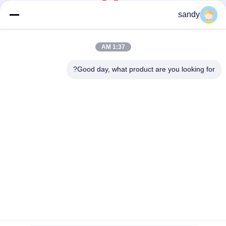
sandy
وسائل التواصل الاجتماعي
1:37 AM
Good day, what product are you looking for?
اتصل سريعًا
هاتف
86-510-88784568
بريد إلكتروني
sandy@cnsupersecurity.com
عنوان
مقاطعة شيشان، مدينة ووشي، مقاطعة جيانغسو.
سياسة الخصوصية
|
خريطة الموقع