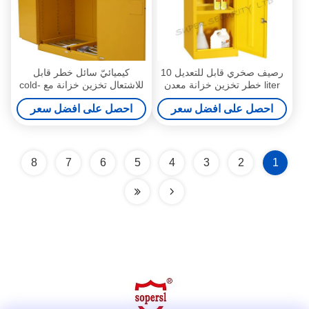
رصيف صخري قابل للتعديل 10
كيميائيّ سائل خطر قابل
liter خطر تخزين خزانة معدن
للاشتعال تخزين خزانة مع cold-
قابل للإقفال
rolled فولاذ
احصل على افضل سعر
احصل على افضل سعر
8
7
6
5
4
3
2
1