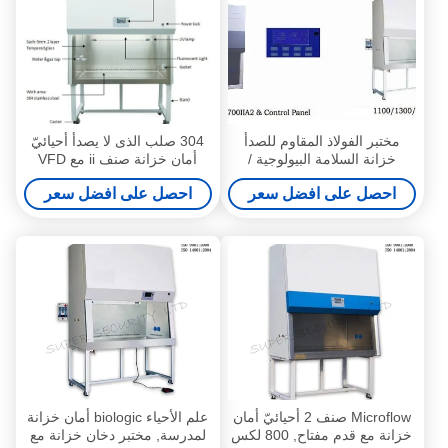
مختبر الفولاذ المقاوم للصدأ
304 صلب الذى لا يصدأ أحيائيّ
خزانة السلامة البيولوجية /
أمان خزانة صنف ii مع VFD
معدات والصلب المدرفلة على
عرض 1300IIA2
احصل على افضل سعر
احصل على افضل سعر
البارد VFD العرض
Microflow صنف 2 أحيائيّ أمان
علم الأحياء biologic أمان خزانة
خزانة مع قدم مفتاح, 800 لكس
لمدرسة, مختبر دخان خزانة مع