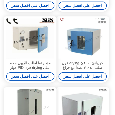
لحماية البيئة
مضخة 220L
احصل على افضل سعر
احصل على افضل سعر
كهربائيّ صناعيّ drying فرن
صنع وفقا لطلب الزّبون مقعد
صلب الذى لا يصدأ مع فراغ
أعلى drying فرن PID جهاز
مضخة
تحكّم الطبّ تجهيز
احصل على افضل سعر
احصل على افضل سعر