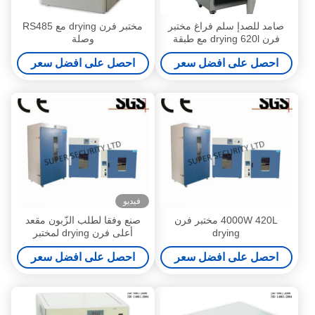
صامد للصدإ سلم فراغ مختبر
مختبر فرن drying مع RS485
فرن drying 620l مع طبقة
وصلة
مزدوج باب زجاجيّ 4500W
احصل على افضل سعر
احصل على افضل سعر
فيديو
4000W 420L مختبر فرن
صنع وفقا لطلب الزّبون مقعد
drying
أعلى فرن drying لمختبر
إستعمال, تحميص, كيمياء حيويّة,
احصل على افضل سعر
احصل على افضل سعر
إستعمال صناعيّ