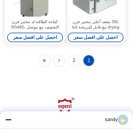
30L مقعد أعلى مختبر فرن
كفاءة الطاقة لد مختبر فرن
drying مع قابل للبرمجة lcd
التجفيف مع موصل RS485،
درجة حرارة جهاز تحكّم 750W
1000L 380V 50HZ
احصل على افضل سعر
احصل على افضل سعر
2
1
sandy
وسائل التواصل الاجتماعي