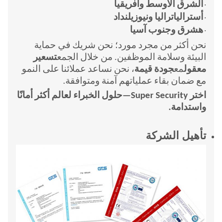
الشرق الأوسط وأفريقيا
·
أستراليا
تراليا ونيوزيلندا
د
·
ه
شرق وجنوب آسيا
·
نحن أكثر من مجرد مورد؛ نحن شريك في حماية
البيئة وسلامة الموظفين. من خلال الجمع
تسعير
معقول
مع
جودة قيمة
، نحن نساعد عملائنا على النمو
مع ضمان بقاء عملياتهم آمنة ومتوافقة.
اختر Super Security—حلول الخبراء لعالم أكثر أمانًا
واستدامة.
تأهيل الشركة