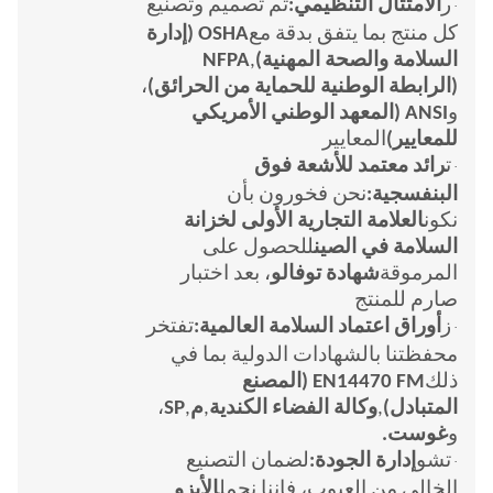
ر
الامتثال التنظيمي:
تم تصميم وتصنيع
·
كل منتج بما يتفق بدقة مع
OSHA (إدارة
السلامة والصحة المهنية)
,
NFPA
(الرابطة الوطنية للحماية من الحرائق)
،
و
ANSI (المعهد الوطني الأمريكي
للمعايير)
المعايير
ت
رائد معتمد للأشعة فوق
·
البنفسجية:
نحن فخورون بأن
نكون
العلامة التجارية الأولى لخزانة
السلامة في الصين
للحصول على
المرموقة
شهادة توفالو
، بعد اختبار
صارم للمنتج
ز
أوراق اعتماد السلامة العالمية:
تفتخر
·
محفظتنا بالشهادات الدولية بما في
ذلك
EN14470
FM (المصنع
المتبادل)
,
وكالة الفضاء الكندية
,
م
,
SP
،
و
غوست
.
تشو
إدارة الجودة:
لضمان التصنيع
·
الخالي من العيوب، فإننا نحمل
الأيزو