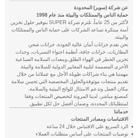
عن شركة (سوبر) المحدودة
حماية الناس والممتلكات والبيئة منذ عام 1998
لأكثر من 25 عاماً، تلتزم شركة SUPER بتوفير حلول تخزين
آمنة مبتكرة تساعد الشركات على حماية الناس والممتلكات
والبيئة.
نحن نقدم خزانات أمان عالية الجودة، خزانات شحن
البطاريات، خزانات جافة، أنظمة احتواء التسربات، وحدات
تخزين الخطر في الهواء الطلق،ومعدات السلامة الصناعية
الأخرى المصممة لتلبية المعايير الدولية للسلامة والبيئة.
مهمتنا هي بناء شراكات طويلة الأجل مع عملائنا من خلال
تقديم منتجات موثوقةوالحلول المخصصة التي تحسن سلامة
مكان العمل وتدعم الامتثال للوائح البيئية والسلامة.
كمصنع مباشر، لدينا المرونة لتخصيص المنتجات وفقا
لمتطلباتك المحددة، وضمان أفضل حل لكل تطبيق.
خدماتنا
الاقتباسات ومصادر المنتجات
الرد السريع على الاقتباس خلال 24 ساعة
توصيات المنتجات على أساس متطلبات العملاء