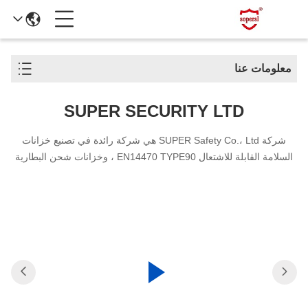
معلومات عنا
SUPER SECURITY LTD
شركة SUPER Safety Co.، Ltd هي شركة رائدة في تصنيع خزانات
السلامة القابلة للاشتعال EN14470 TYPE90 ، وخزانات شحن البطارية
وتخزينها ، وأنظمة احتواء التسرب ، وحلول تخزين المواد الخطرة.مع أكثر
من 20 عاما من الخبرة في الصناعة، نحن نقدم منتجات موثوقة وحلول
مخصصة للعملاء في جميع أنحاء العالم.