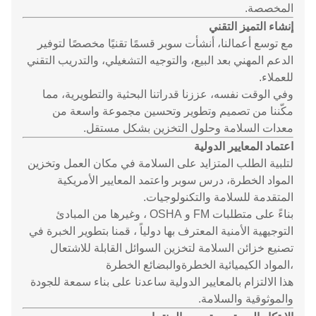
المخصصة.
إنشاء التميز التقني
مع توسع أعمالنا، أنشأت سوبر قسمًا تقنيًا مخصصًا لتوفير
الدعم المهني بعد البيع، والتوجيه التشغيلي، والتدريب التقني
للعملاء.
وفي الوقت نفسه، عززنا قدراتنا البحثية والتطويرية، مما
مكّننا من تصميم وتطوير وتحسين مجموعة واسعة من
معدات السلامة وحلول التخزين بشكل مستقل.
اعتماد المعايير الدولية
لتلبية الطلب المتزايد على السلامة في مكان العمل وتخزين
المواد الخطرة، درس سوبر واعتمد المعايير الأمريكية
المتقدمة للسلامة والتكنولوجيات.
بناءً على متطلبات FM و OSHA ، وغيرها من المبادئ
التوجيهية الأمنية المعترف بها دولياً ، قمنا بتطوير الخبرة في
تصنيع خزائن السلامة لتخزين السوائل القابلة للاشتعال
،المواد الكيميائية الخطرةوالبضائع الخطرة
هذا الالتزام بالمعايير الدولية ساعدنا على بناء سمعة للجودة
والموثوقية والسلامة.