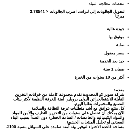
محطات معالجة المياه
لتحويل الجالونات إلى لترات، اضرب الجالونات × 3.78541
ميزتنا
جودة عالية
موثوق بها
صلبة
سعر معقول
جيد بعد الخدمة
ضمان 1 سنة
أكثر من 10 سنوات من الخبرة
مقدمة
شركة سوبر كو المحدودة تقدم مجموعة كاملة من خزانات التخزين
القابلة للاشتعالخزائن البولي بروبلين آمنة للغرفة النظيفة لأكثر بيئات
التصنيع والمختبرات تطلبا اليوم.
كل منتج يتوافق مع أشد متطلبات غرفة النظافة والسلامة
الآن يمكنك أن تحصل على سنوات من التخزين النظيف والآمن للمواد
والمواد الكيميائية والحامضات / السامة الخطرة دون الصدأ بسبب البناء
المعدني أو تحليل المنتجات الخشبية.
مساحة قاعدة الاحتواء لتوفير بيئة آمنة صامدة على السوائل بنسبة 100٪.