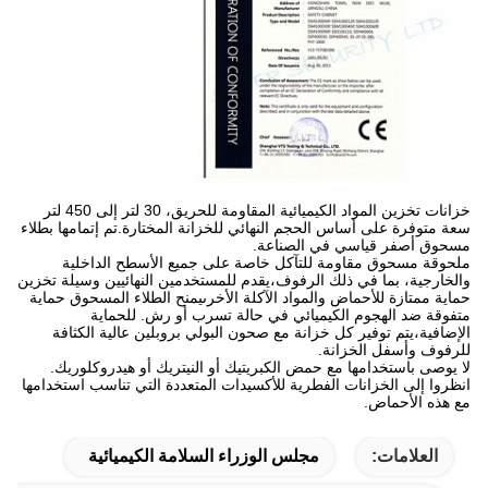
خزانات تخزين المواد الكيميائية المقاومة للحريق، 30 لتر إلى 450 لتر
سعة متوفرة على أساس الحجم النهائي للخزانة المختارة.تم إتمامها بطلاء
مسحوق أصفر قياسي في الصناعة.
ملحوقة مسحوق مقاومة للتآكل خاصة على جميع الأسطح الداخلية
والخارجية، بما في ذلك الرفوف،يقدم للمستخدمين النهائيين وسيلة تخزين
حماية ممتازة للأحماض والمواد الآكلة الأخرىيمنح الطلاء المسحوق حماية
متفوقة ضد الهجوم الكيميائي في حالة تسرب أو رش. للحماية
الإضافية،يتم توفير كل خزانة مع صحون البولي بروبلين عالية الكثافة
للرفوف وأسفل الخزانة.
لا يوصى باستخدامها مع حمض الكبريتيك أو النيتريك أو هيدروكلوريك.
انظروا إلى الخزانات الفطرية للأكسيدات المتعددة التي تناسب استخدامها
مع هذه الأحماض.
العلامات:
مجلس الوزراء السلامة الكيميائية