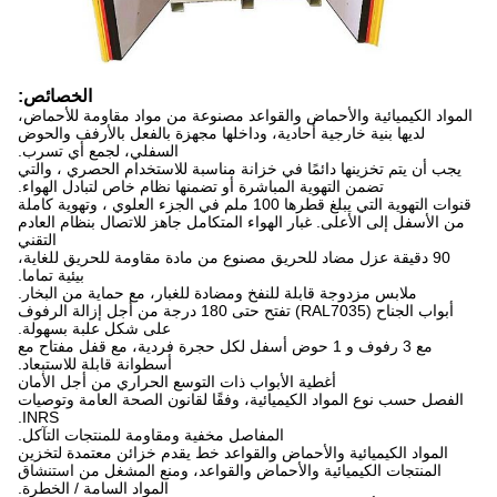
الخصائص:
المواد الكيميائية والأحماض والقواعد مصنوعة من مواد مقاومة للأحماض،
لديها بنية خارجية أحادية، وداخلها مجهزة بالفعل بالأرفف والحوض
السفلي، لجمع أي تسرب.
يجب أن يتم تخزينها دائمًا في خزانة مناسبة للاستخدام الحصري ، والتي
تضمن التهوية المباشرة أو تضمنها نظام خاص لتبادل الهواء.
قنوات التهوية التي يبلغ قطرها 100 ملم في الجزء العلوي ، وتهوية كاملة
من الأسفل إلى الأعلى. غبار الهواء المتكامل جاهز للاتصال بنظام العادم
التقني
90 دقيقة عزل مضاد للحريق مصنوع من مادة مقاومة للحريق للغاية،
بيئية تماما.
ملابس مزدوجة قابلة للنفخ ومضادة للغبار، مع حماية من البخار.
أبواب الجناح (RAL7035) تفتح حتى 180 درجة من أجل إزالة الرفوف
على شكل علبة بسهولة.
مع 3 رفوف و 1 حوض أسفل لكل حجرة فردية، مع قفل مفتاح مع
أسطوانة قابلة للاستبعاد.
أغطية الأبواب ذات التوسع الحراري من أجل الأمان
الفصل حسب نوع المواد الكيميائية، وفقًا لقانون الصحة العامة وتوصيات
INRS.
المفاصل مخفية ومقاومة للمنتجات التآكل.
المواد الكيميائية والأحماض والقواعد خط يقدم خزائن معتمدة لتخزين
المنتجات الكيميائية والأحماض والقواعد، ومنع المشغل من استنشاق
المواد السامة / الخطرة.