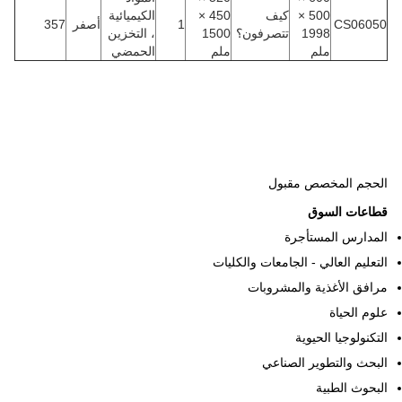
500 ×
كيف
450 ×
الكيميائية
CS06050
1
أصفر
357
1998
تتصرفون؟
1500
، التخزين
ملم
ملم
الحمضي
الحجم المخصص مقبول
قطاعات السوق
المدارس المستأجرة
التعليم العالي - الجامعات والكليات
مرافق الأغذية والمشروبات
علوم الحياة
التكنولوجيا الحيوية
البحث والتطوير الصناعي
البحوث الطبية