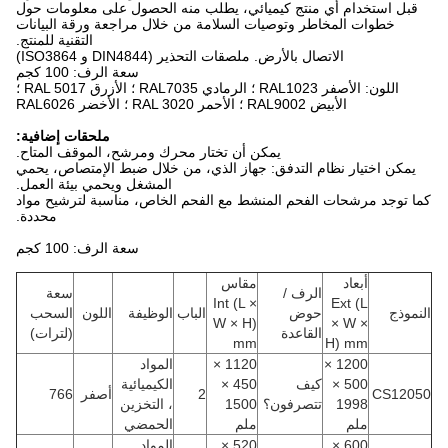
قبل استخدام أي منتج كيميائي، يطلب منه الحصول على معلومات حول
خطوات المخاطر وتوصيات السلامة من خلال مراجعة ورقة البيانات
التقنية للمنتج.
الاتصال بالأرض. ملصقات التحذير (DIN4844 و ISO3864)
سعة الرف: 100 كجم
اللون: الأصفر RAL1023 ؛ الرمادي RAL7035 ؛ الأزرق RAL 5017 ؛
الأبيض RAL9002 ؛ الأحمر RAL 3020 ؛ الأخضر RAL6026
ملحقات إضافية:
يمكن أن تختار محرك ومرشح، الموقف المتاح.
يمكن اختيار نظام التدفق: جهاز الذي، من خلال ضبط الإمتصاص، يحمي
المشغل ويحمي بيئة العمل.
كما توجد مرشحات الفحم المنشط مع الفحم الخاص، مناسبة لترشيح مواد
محددة.
سعة الرف: 100 كجم
أبعاد
مقاس
الرف /
سعة
Int (L ×
Ext (L
النموذج
حوض
الباب
الوظيفة
اللون
السحب
W × H)
× W ×
القاعدة
(لترات)
mm
H) mm
1200 ×
1120 ×
المواد
500 ×
كيف
450 ×
الكيميائية
CS12050
2
أصفر
766
1998
تتصرفون؟
1500
، التخزين
ملم
ملم
الحمضي
600 ×
520 ×
المواد