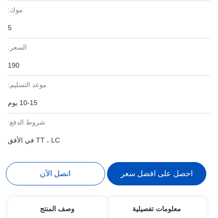
موك:
5
السعر:
190
موعد التسليم:
10-15 يوم
شروط الدفع:
TT ، LC في الأفق
احصل على افضل سعر
اتصل الآن
معلومات تفصيلية
وصف المنتج