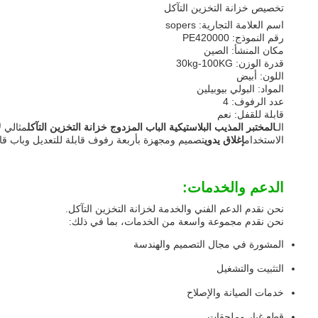
تخصيص خزانة التخزين التآكل
اسم العلامة التجارية: sopers
رقم النموذج: PE420000
مكان المنشأ: الصين
قدرة الوزن: 30kg-100KG
اللون: أبيض
المواد: البولي بيوبيلين
عدد الرفوف: 4
قابلة للقفل: نعم
الـ
المختبر المذيب البلاستيكية الباب المزدوج خزانة التخزين التآكل
مثالي ل
الاستخدام
إغلاق يدوي
تصميم ومجهزة بأربعة رفوف قابلة للتعديل وباب قاب
الدعم والخدمات:
نحن نقدم الدعم الفني والخدمة لخزانة التخزين التآكل.
نحن نقدم مجموعة واسعة من الخدمات، بما في ذلك:
المشورة في مجال التصميم والهندسة
التثبيت والتشغيل
خدمات الصيانة والإصلاح
قطع غيار وملحقات