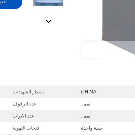
احص
صف المنتج
CHINA
إصدار الشهادات:
نعم..
عدد الرفوف:
نعم..
عدد الأبواب:
سنة واحدة
فتحات التهوية: