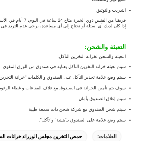
التدريب والتوثيق
فريقنا من الفنيين ذوي الخبرة متاح 24 ساعة في اليوم، 7 أيام في الأسبوع، للإجابة على أي أسئلة قد يكون لديك حول خزانة التخزين التآكل.
إذا كان لديك أي أسئلة أو تحتاج إلى أي مساعدة، يرجى عدم التردد في ال
التعبئة والشحن:
التعبئة والشحن لخزانة التخزين التآكل:
سيتم تعبئة خزانة التخزين التآكل بعناية في صندوق من الورق المقوى.
سيتم وضع علامة تحذير التآكل على الصندوق و الكلمات "خزانة التخزين ا
سوف يتم تأمين الخزانة في الصندوق مع غلاف الفقاعات و غطاء الرغوة
سيتم إغلاق الصندوق بأمان
سيتم شحن الصندوق مع شركة شحن ذات سمعة طيبة
سيتم وضع علامة على الصندوق بـ"هشة" و"تآكل".
العلامات:
حمض التخزين مجلس الوزراء,خزانات السل