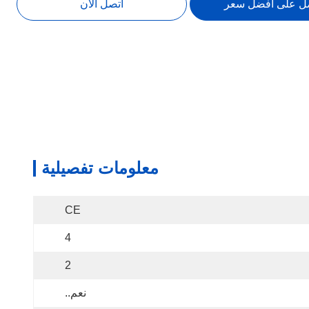
ل على افضل سعر
اتصل الآن
معلومات تفصيلية
CE
4
2
نعم..