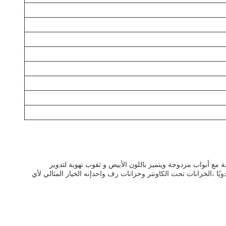
يميائية التآكل. مع سمك 10mm، 12mm أو 20mm وأربعة رفوف،الخزانة مصنوعة مع أبواب مزدوجة ويتميز باللون الأبيض و ثقوب تهوية لتدوير
يًا ،الخزانات تحت الكاونتر وخزانات رف واحدإنه الخيار المثالي لأي