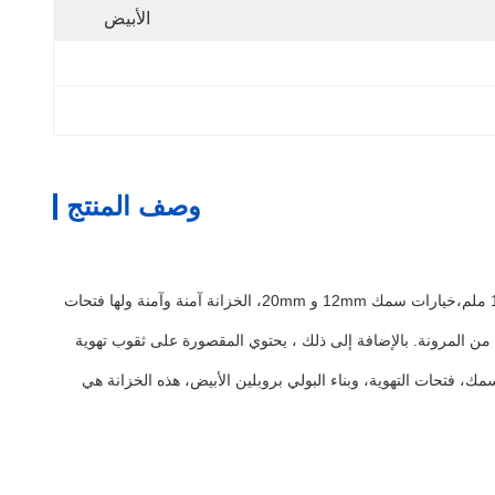
الأبيض
وصف المنتج
تم تصميم خزانة التخزين لتخزين المواد السامة بأمان. تم بناؤها من البولي بروبيلين الأبيض، الخزانة مضادة للتآكل ومتينة للغاية. مع أبواب مزدوجة و 10 ملم،خيارات سمك 12mm و 20mm، الخزانة آمنة وآمنة ولها فتحات
 من المرونة. بالإضافة إلى ذلك ، يحتوي المقصورة على ثقوب تهوية
ك، فتحات التهوية، وبناء البولي بروبلين الأبيض، هذه الخزانة هي