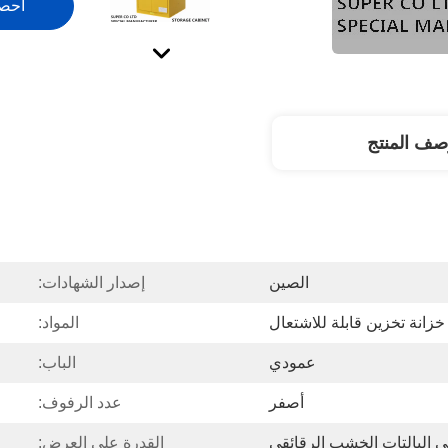
احص
صف المنتج
الصين
إصدار الشهادات:
خزانة تخزين قابلة للاشتعال
المواد:
عمودي
الباب:
أصفر
عدد الرفوف:
ى البالتات الخشب الرقائقي
القدرة على العرض: