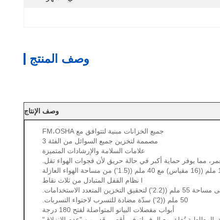
وصف المنتج
وصف الإنتاج
جميع الخزانات مبنية لتتوافق مع FM،OSHA
مصممة لتخزين جميع السوائل من الفئة 3
علامات السلامة والإرشادات المتميزة
عمر، مما يوفر حماية أكبر في حالة حريق لأن فجوات الهواء تقل.
l نظام القفل المتبادل من ثلاث نقاط
50 ملم ((2') سدّة مضادة للتسرب لاحتواء التسربات.
أبواب مفصلات البيانو المتواصلة لفتح 180 درجة
المطاطية تُغلق مع الرف لتوفير أقصى قدر من "عدم الانزلاق"