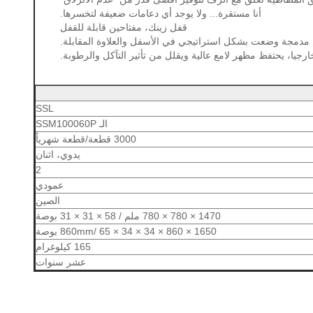
أنا مستقرة... ولا يوجد أي دعامات ضعيفة لتخسرها.
قفل زينك، مفتاحين قابلة للقفل
دمجة وضعت بشكل استراتيجي في الأسفل والعلاوة المقابلة.
SSL
الـ SSM100060P
3000 قطعة/قطعة شهرياً
يدوي، اثنان
2
عمودي
الصين
1470 × 780 × 780 ملم / 58 × 31 × 31 بوصة
1650 × 860 × 860mm/ 65 × 34 × 34 بوصة
165 كيلوغرام
عشر سنوات