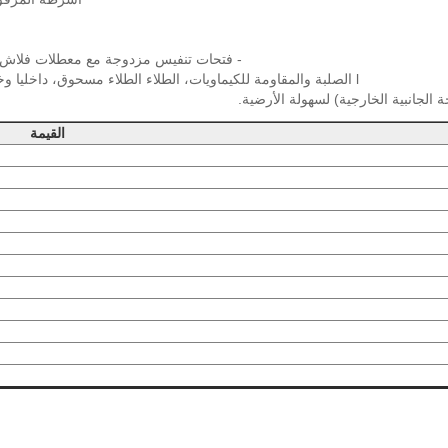
- فتحات تنفيس مزدوجة مع معطلات فلاش م
l الصلبة والمقاومة للكيماويات، الطلاء الطلاء مسحوق، داخليا وخارجيا، يحتفظ مظهر لامع عالية ويقلل من تأثير التآكل والرطوبة.
القيمة