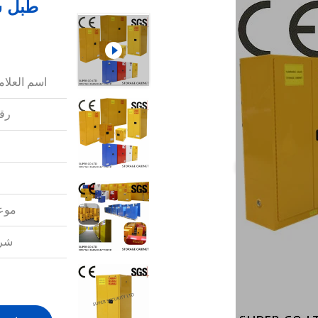
طبل ش
اسم العلامة
رقم
موعد
شرو