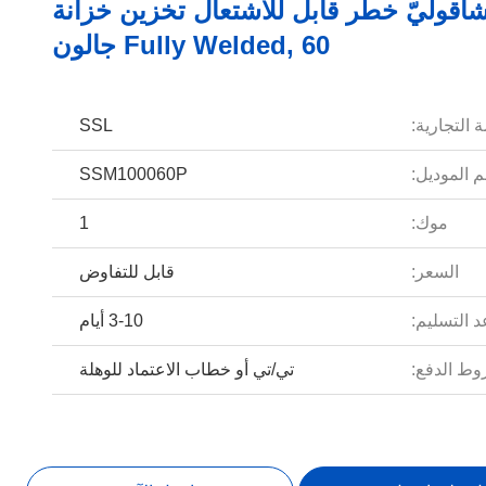
اقوليّ خطر قابل للاشتعال تخزين خزانة
Fully Welded, 60 جالون
 التجارية:
SSL
 الموديل:
SSM100060P
موك:
1
السعر:
قابل للتفاوض
 التسليم:
3-10 أيام
ط الدفع:
تي/تي أو خطاب الاعتماد للوهلة