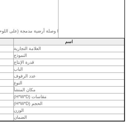
l وصلة أرضية مدمجة (على اللوحة الجانبية الخارجية) لسهولة الأرضية.
اسم
العلامة التجارية
النموذج
قدرة الإنتاج
الباب
عدد الرفوف
النوع
مكان المنشأ
مقاسات (H*W*D)
الحجم (H*W*D)
الوزن
الضمان