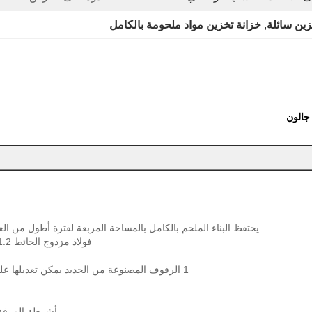
زين سائلة
, 
خزانة تخزين مواد ملحومة بالكامل
يحتفظ البناء الملحم بالكامل بالمساحة المربعة لفترة أطول من ال
فولاذ مزدوج الحائط 1.2 ملم ((16 مقياس) مع 40 ملم ((1.5') من مساحة الهواء العازلة
1 الرفوف المصنوعة من الحديد يمكن تعديلها على مساحة 55 ملم ((2.2') لتحقيق التخزين المتعدد الاستخدامات.
أشرطة المرفق 