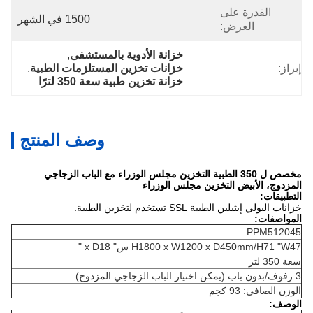
القدرة على
1500 في الشهر
العرض:
خزانة الأدوية بالمستشفى
, 
إبراز:
خزانات تخزين المستلزمات الطبية
, 
خزانة تخزين طبية سعة 350 لترًا
وصف المنتج
مخصص ل 350 الطبية التخزين مجلس الوزراء مع الباب الزجاجي
المزدوج، الأبيض التخزين مجلس الوزراء
التطبيقات:
خزانات البولي إيثيلين الطبية SSL تستخدم لتخزين الطبية.
المواصفات:
PPM512045
H1800 x W1200 x D450mm/H71 "W47 س" x D18 "
سعة 350 لتر
3 رفوف/بدون باب (يمكن اختيار الباب الزجاجي المزدوج)
الوزن الصافي: 93 كجم
الوصف: