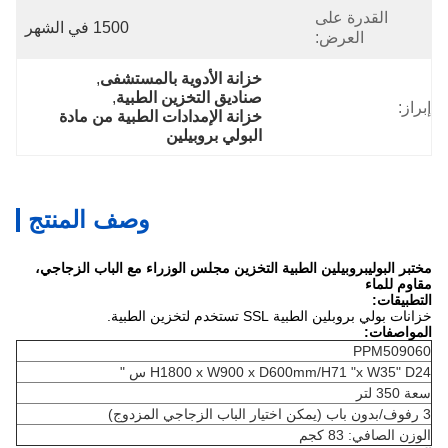
القدرة على
1500 في الشهر
العرض:
خزانة الأدوية بالمستشفى
, 
صناديق التخزين الطبية
, 
إبراز:
خزانة الإمدادات الطبية من مادة 
البولي بروبيلين
وصف المنتج
مختبر البوليبروبيلين الطبية التخزين مجلس الوزراء مع الباب الزجاجي،
مقاوم للماء
التطبيقات:
خزانات بولي بروبلين الطبية SSL تستخدم لتخزين الطبية.
المواصفات:
PPM509060
H1800 x W900 x D600mm/H71 "x W35" D24 س "
سعة 350 لتر
3 رفوف/بدون باب (يمكن اختيار الباب الزجاجي المزدوج)
الوزن الصافي: 83 كجم