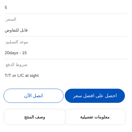
5
السعر:
قابل للتفاوض
موعد التسليم:
15 - 20days
شروط الدفع:
T/T or L/C at sight
احصل على افضل سعر
اتصل الآن
معلومات تفصيلية
وصف المنتج