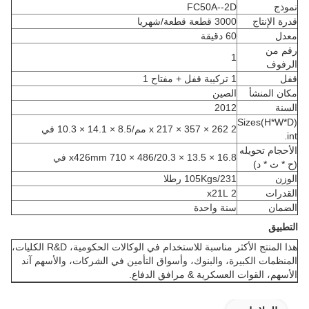
نموذج
FC50A--2D
قدرة الإنتاج
3000 قطعة قطعة/شهريا
معدل
60 دقيقة
رقم من
1
الرفوف
قفل
1 تركيبة قفل + مفتاح 1
مكان المنشأ
الصين
السنة
2012
Sizes(H*W*D)
2 x 217 × 357 × 262 مم/8.5 × 14.1 × 10.3 في
int.
الأحجام تحويله
x426mm 710 × 486/20.3 × 13.5 × 16.8 في
(ح * ث * د)
الوزن
105Kgs/231 رطلا
القدرات
2 x21L
الضمان
سنة واحدة
التطبيق
هذا المنتج الأكثر مناسبة للاستخدام في الوكالات الحكومية، R&D الكليات،
المنظمات الكبيرة، والبنوك، وأسواق التأمين في الشركات، والأسهم آند
الأسهم، القوات العسكرية & مرافق الدفاع.