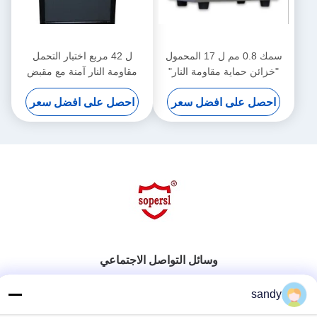
سمك 0.8 مم ل 17 المحمول
ل 42 مربع اختبار التحمل
"خزائن حماية مقاومة النار"
مقاومة النار آمنة مع مقبض
صامد خزنه لاختبار التحمل النار
أنتيبورجلاري/4 تأمين النقاط إلى
احصل على افضل سعر
احصل على افضل سعر
دقيقة 30
الهيئة للقوات العسكرية
وسائل التواصل الاجتماعي
sandy