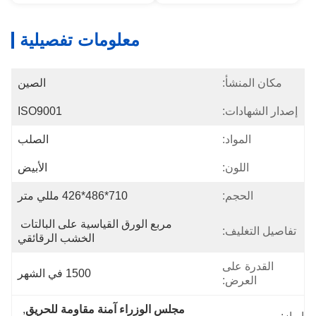
معلومات تفصيلية
مكان المنشأ:
الصين
إصدار الشهادات:
ISO9001
المواد:
الصلب
اللون:
الأبيض
الحجم:
710*486*426 مللي متر
مربع الورق القياسية على البالتات 
تفاصيل التغليف:
الخشب الرقائقي
القدرة على
1500 في الشهر
العرض:
مجلس الوزراء آمنة مقاومة للحريق
, 