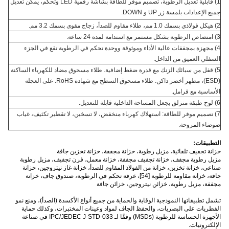
1) قابلية تعديل الرطوبة، تصميم موفر للطاقة بشاشة رقمية LED وتحكم، يمكن تعديل
جميع الإعدادات بلمسة زر UP و DOWN.
2) هيكل فولاذي بسمك 1.0 مم، طلاء مقاوم للصدأ، زجاج مقوى بسمك 3.2 مم.
3) امتصاص الرطوبة بشكل مستمر مع استدامة لمدة 24 ساعة.
4) مجهزة بمجففات عالية الأداء وموثوقة ووحدة تحكم في الرطوبة تقع في الجزء
السفلي العميق من الداخل.
5) قفل من سبائك الزنك مع قدرة ضغط إضافية. طلاء مسحوق مضاد للكهرباء الساكنة
(ESD)، مظهر أخضر داكن. طلاء مسحوق السطح مع شهادة RoHS. على العجلة
الأساسية مع فرامل.
6) لوح طبقة منزلق يجعل المساحة الداخلية قابلة للتعديل.
7) تصميم موفر للطاقة: استهلاك كهرباء منخفض، لا تسخين، لا تقطير تكثيف، غياب
ضوضاء المروحة.
التطبيقات:
خزانة تجفيف تلقائية، مزيل رطوبة، خزانة مجففة، خزانة تخزين جافة
مزيل رطوبة مجفف، خزانة تجفيف مجففة، خزانة معمل، فرن تجفيف، مزيل رطوبة
صناعي، خزانة تخزين، خزانة من الفولاذ المقاوم للصدأ، خزانة غاز نيتروجين، خزانة
جافة، خزانة مقاومة للرطوبة [54]، غرفة تحكم في الرطوبة، صندوق جاف، خزانة
مجففة، مزيل رطوبة، خزائن نيتروجين، خزائن جافة
تشمل تطبيقاتها النموذجية الوقاية والحماية من جميع أنواع الأكسدة (الصدأ)، ومنع نمو
الفطريات على البصريات، والحفظ الجاف لمواد وعينات المختبرات، وكذلك حماية
الأجهزة الحساسة للرطوبة (MSDs) وفقًا لـ IPC/JEDEC J-STD-033 في صناعة
الإلكترونيات.