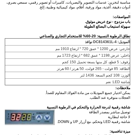
مناسبة لتخزين: عدسات التصوير والبصريات، كاميرات أو تصوير رقمي، سمعي بصري،
أدوات دقيقة، أغذية، مواد ورقية، أفلام، مواد كيميائية وطبية، إلخ.
.
المواصفات:
باب مزدوج - نوع عريض موثوق
.
سهولة استيعاب البضائع الطويلة
نطاق الرطوبة النسبية: 20-60% للاستخدام التجاري والصناعي
الموديل: DC814361L-4 نوافذ
خارجي: عرض 1200 * عمق 720 * ارتفاع 1910 مم
داخلي: عرض 1198 * عمق 682 * ارتفاع 1723 مم
رفوف: 5 قطع، كل منها بسعة تحميل 150 كجم
الطاقة: 85 فولت - 265 فولت، 50 هرتز / 60 هرتز
الوزن: 108 كجم السعة: 1436 لتر
شاشة LED: نعم
ملاحظات:
يمكن اختيار جميع الموديلات من مادة الفولاذ المقاوم للصدأ.
العجلات متوفرة عند الطلب.
شاشة رقمية لدرجة الحرارة والتحكم في الرطوبة النسبية
توصيل مباشر بمصدر الطاقة
لا حاجة لبطارية
شاشة رقمية LED وتحكم، مع أزرار UP و DOWN.
ميزة تنافسية: