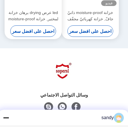
فيديو
خزانة moisture-proof ذاتيّ
led عرض drying برهان خزانة
جافّ, خزانة كهربائيّ مجفّف
لمختبر, خزانة moisture-proof
جافّ
احصل على افضل سعر
احصل على افضل سعر
وسائل التواصل الاجتماعي
sandy
اتصل سريعًا