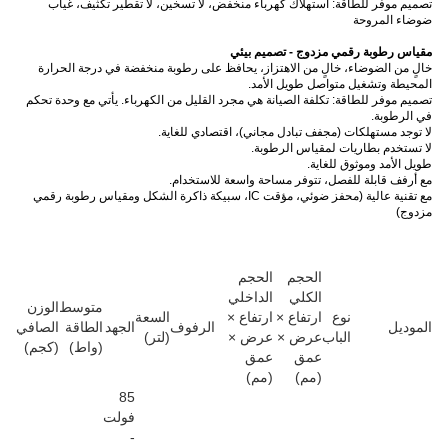
تصميم موفر للطاقة: استهلاك كهرباء منخفض، لا تسخين، لا تقطير تكثيف، غياب
ضوضاء المروحة
مقياس رطوبة رقمي مزدوج - تصميم بيئي
خالٍ من الضوضاء، خالٍ من الاهتزاز، يحافظ على رطوبة منخفضة في درجة الحرارة
المحيطة وتشغيل متواصل طويل الأمد.
تصميم موفر للطاقة: تكلفة الصيانة هي مجرد القليل من الكهرباء. يأتي مع وحدة تحكم
في الرطوبة.
لا توجد مستهلكات (مجفف تبادل مجاني)، اقتصادي للغاية.
لا تستخدم بطاريات لمقياس الرطوبة.
طويل الأمد وموثوق للغاية.
مع أرفف قابلة للفصل، تتوفر مساحة واسعة للاستخدام.
مع تقنية عالية (محفز ضوئي، مؤقت IC، سبيكة ذاكرة الشكل ومقياس رطوبة رقمي
مزدوج)
الحجم
الحجم
الكلي
الداخلي
متوسط
الوزن
نوع
ارتفاع ×
ارتفاع ×
السعة
الموديل
الرفوف
الجهد
الطاقة
الصافي
الباب
عرض ×
عرض ×
(لتر)
(واط)
(كجم)
عمق
عمق
(مم)
(مم)
85
فولت
-