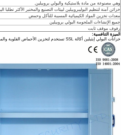
وهي مصنوعة من مادة بلاستيكية والبولي بروبيلين.
خزائن آمنة لتنظيم البوليبروبيلين لبيئات التصنيع والمختبر الأكثر تطلبا الي
معدات تخزين المواد الكيميائية المسببة للتآكل وحمض
جميع الإنشاءات الملحومة البولي بروبيلين
رفوف موقف ثابت
الميزة التنافسية:
خزانات البولي إيثيلين أكالة SSL تستخدم لتخزين الأحماض القلوية والمذيبات المستخدمة غالباً في المختبرات.