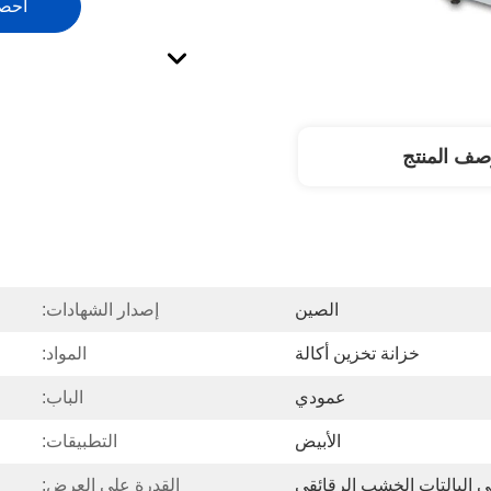
احص
صف المنتج
الصين
إصدار الشهادات:
خزانة تخزين أكالة
المواد:
عمودي
الباب:
الأبيض
التطبيقات:
ى البالتات الخشب الرقائقي
القدرة على العرض: