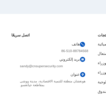
تجات
اتصل سريعًا
يائية
هاتف
86-510-88784568
شتعال
بريد إلكتروني
وزراء
sandy@cnsupersecurity.com
زراء
عنوان
هونغشان منطقة للتنمية الاقتصادية، مدينة ووشى
لوجية
بمقاطعة جيانغسو.
ندوق