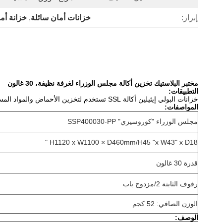
إبراز:
خزانات أمان سائلة
, 
خزانة أم
مختبر البلاستيك تخزين أكالة مجلس الوزراء لغرفة نظيفة، 30 غالون
التطبيقات:
خزانات البولي إيثيلين أكالة SSL تستخدم لتخزين الأحماض والمواد المسببة للتآكل القلوية.
المواصفات:
مجلس الوزراء "كوروسيزي" SSP400030-PP
H1120 x W1100 × D460mm/H45 "x W43" x D18 "
قدرة 30 غالون
رفوف الثابتة 2/مزدوج باب
الوزن الصافي: 52 كجم
الوصف: