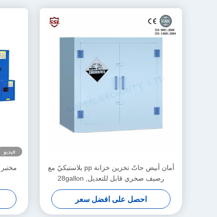
فيديو
أمان أبيض حاتّ تخزين خزانة pp بلاستيكيّ مع
مختبر 
رصيف صخري قابل للتعديل, 28gallon
احصل على افضل سعر