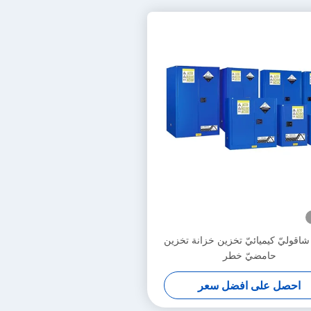
شاقوليّ كيميائيّ تخزين خزانة تخزين
حامضيّ خطر
احصل على افضل سعر