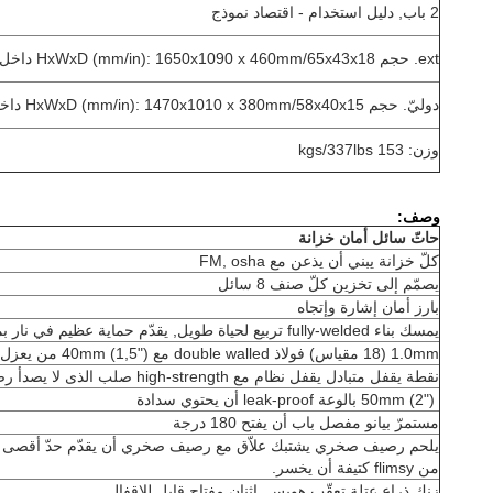
2 باب, دليل استخدام - اقتصاد نموذج
ext. حجم HxWxD (mm/in): 1650x1090 x 460mm/65x43x18 داخل
دوليّ. حجم HxWxD (mm/in): 1470x1010 x 380mm/58x40x15 داخل
وزن: 153 kgs/337lbs
وصف:
حاتّ سائل أمان خزانة
كلّ خزانة يبني أن يذعن مع FM, osha
يصمّم إلى تخزين كلّ صنف 8 سائل
بارز أمان إشارة وإتجاه
يمسك بناء fully-welded تربيع لحياة طويل, يقدّم حماية عظيم في نار بما أنّ هواء ثغر يكون قلّلت.
1.0mm (18 مقياس) فولاذ double walled مع 40mm (1,5") من يعزل للمجال الجوي
نقطة يقفل متبادل يقفل نظام مع high-strength صلب الذى لا يصدأ رصاصة
50mm (2") بالوعة leak-proof أن يحتوي سدادة
مستمرّ بيانو مفصل باب أن يفتح 180 درجة
يلحم رصيف صخري يشتبك علاّق مع رصيف صخري أن يقدّم حدّ أقصى "ما
من flimsy كتيفة أن يخسر.
زنك ذراع عتلة تعقّب هويس. إثنان مفتاح قابل للإقفال.