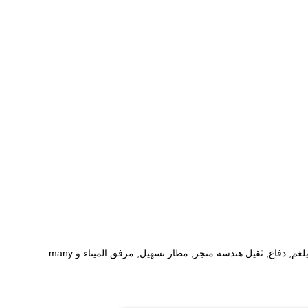
يستطيع أمرّت قاعدة خاصّ مع جديد 2 x قناة إنزلاق قاعدة بالوعة أرضية لتطبيق خارجيّ. كثير مستعمل سعيد في مجموعة واسعة من يطلب بيئة, مثل يلغم, دفاع, ثقيل هندسة متجر, مطار تسهيل, مرفق الميناء و many