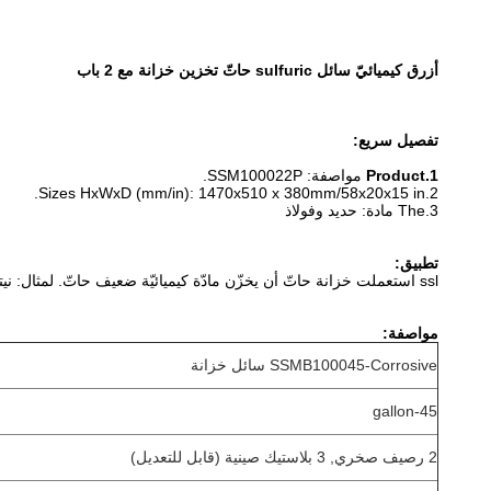
أزرق كيميائيّ سائل sulfuric حاتّ تخزين خزانة مع 2 باب
تفصيل سريع:
1.Product
مواصفة: SSM100022P.
HxWxD (mm/in): 1470x510 x 380mm/58x20x15 in.
2.Sizes
3.The
مادة: حديد وفولاذ
تطبيق:
ssl استعملت خزانة حاتّ أن يخزّن مادّة كيميائيّة ضعيف حاتّ. لمثال: نيتريك, sulfuric, فوق كلوريّ, فسفوريّ وحامض كروميّ.
مواصفة:
SSMB100045-Corrosive سائل خزانة
45-gallon
2 رصيف صخري, 3 بلاستيك صينية (قابل للتعديل)