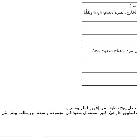
ادّ.
متحمّل وكيميائيّ مقاوم, مسحوق طبقة دهان يحتبس إنجاز, داخلا وفي الخارج, نظرة high gloss ويقلّل
طة يقفل systme عمل thr وقت أوّل, كل مرة. مفتاح مزدوج محدّد