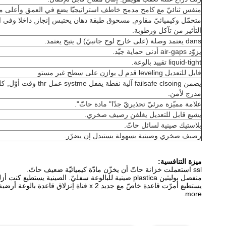
منفس ثنائيّ مع كامح مدمج خاطف استراتيجيّا يضع في العمق وأعلى مض
التأثير من تآكل ورطوبة.
dans يعتمد وصلة (على خارج لوح جانبيّ) ل يتيح يعتمد.
يزوّد air-gaps أدنى حماية جيّد.
liquid-tight تقييد بالوعة.
قابل للتعديل leveling قدم ل يوازن على سطح غير مستو
يضمن failsafe clsoing آلية نق
مدرج لأمن.
علامة مميّزة مرئيّ تحذيريّ جدّا" مادة حاتّ".
يشبع قابل للتعديل يغلفن رصيف صخري.
بلاستيك صينية لسائل حاتّ.
رصيف صخري وصينية بسهولة يستبدل إن يضرّر.
ميزة التنافسية:
ssl استعملت خزانة حاتّ أن يخزّن مادّة كيميائيّة ضعيف حاتّ.
منفصل بوليثين plastica صينية للبالوعة سفليّ. الصينية يستطيع كنت أزلت ل يتيح تنظيف من إفريز قطر وتسرب.
more.