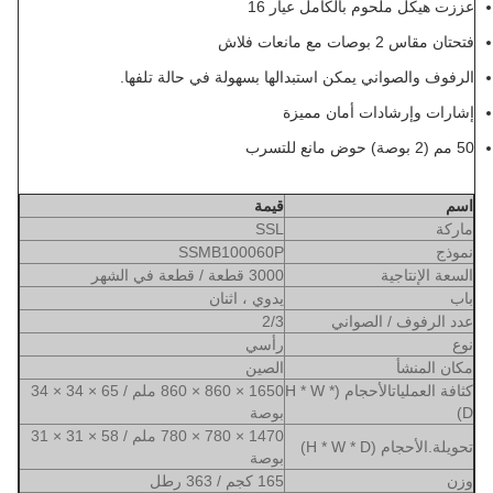
عززت هيكل ملحوم بالكامل عيار 16
فتحتان مقاس 2 بوصات مع مانعات فلاش
الرفوف والصواني يمكن استبدالها بسهولة في حالة تلفها.
إشارات وإرشادات أمان مميزة
50 مم (2 بوصة) حوض مانع للتسرب
اسم
قيمة
ماركة
SSL
نموذج
SSMB100060P
السعة الإنتاجية
3000 قطعة / قطعة في الشهر
باب
يدوي ، اثنان
عدد الرفوف / الصواني
2/3
نوع
رأسي
مكان المنشأ
الصين
كثافة العملياتالأحجام (H * W *
1650 × 860 × 860 ملم / 65 × 34 × 34
D)
بوصة
1470 × 780 × 780 ملم / 58 × 31 × 31
تحويلة.الأحجام (H * W * D)
بوصة
وزن
165 كجم / 363 رطل