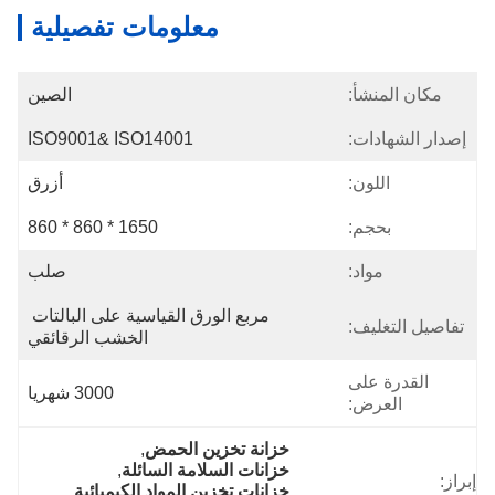
معلومات تفصيلية
مكان المنشأ:
الصين
إصدار الشهادات:
ISO9001& ISO14001
اللون:
أزرق
بحجم:
1650 * 860 * 860
مواد:
صلب
مربع الورق القياسية على البالتات 
تفاصيل التغليف:
الخشب الرقائقي
القدرة على
3000 شهريا
العرض:
خزانة تخزين الحمض
, 
خزانات السلامة السائلة
, 
إبراز:
خزانات تخزين المواد الكيميائية 