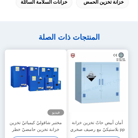
خزانة تخزين الحمض
خزانات السلامة السائلة
المنتجات ذات الصلة
فيديو
أمان أبيض حاتّ تخزين خزانة
مختبر شاقوليّ كيميائيّ تخزين
pp بلاستيكيّ مع رصيف صخري
خزانة تخزين حامضيّ خطر
قابل للتعديل, 28gallon