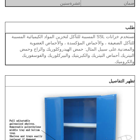
ضمان
عشرة
سنين
طلب
تستخدم خزانات SSL المسببة للتآكل لتخزين المواد الكيميائية المسببة
للتآكل الضعيفة ، والأحماض المؤكسدة ، والأحماض العضوية
والمعدنية.على سبيل المثال: حمض الهيدروكلوريك والزاج وحمض
النيتريك.أحماض النيتريك والكبريتيك والبيركلوريك والفوسفوريك
والكروميك.
تظهر التفاصيل