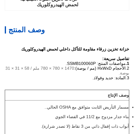
لحمض الهيدروكلوريك
وصف المنتج
خزانة تخزين زرقاء مقاومة للتآكل داخلي لحمض الهيدروكلوريك
تفاصيل سريعة:
1.
مواصفات المنتج: SSMB100060P.
2.
الأحجام HxWxD (مم / بوصة):
1470 × 780 × 780 ملم / 58 × 31 × 31
بوصة.
3.
المادة: حديد وفولاذ.
وصف الإنتاج
مسمار التأريض الثابت متوافق مع OSHA الحالي..
بناء جدار مزدوج مع 11/2 في الفضاء الجوي
أبواب ذات إقفال ذاتي من 3 نقاط (لا تصدر شرارة).