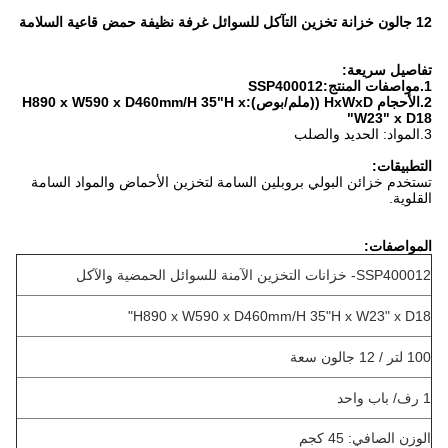
12 جالون خزانة تخزين التآكل للسوائل غرفة نظيفة حمض قاعية السلامة
تفاصيل سريعة:
1.
مواصفات المنتج:SSP400012
2.
الأحجام HxWxD ((ملم/بوص):
H890 x W590 x D460mm/H 35"H x
W23" x D18"
3.
المواد: الحديد والصلب
التطبيقات:
تستخدم خزائن البولي بروبلين السامة لتخزين الأحماض والمواد السامة
القلوية.
المواصفات:
SSP400012- خزانات التخزين الآمنة للسوائل الحمضية والآكل
H890 x W590 x D460mm/H 35"H x W23" x D18"
100 لتر / 12 جالون سعة
1 رف/ باب واحد
الوزن الصافي: 45 كجم