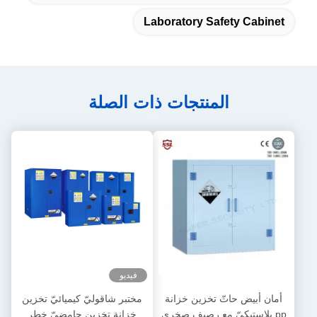
Laboratory Safety Cabinet
المنتجات ذات الصلة
فيديو
أمان أبيض حاتّ تخزين خزانة
مختبر شاقوليّ كيميائيّ تخزين
pp بلاستيكيّ مع رصيف صخري
خزانة تخزين حامضيّ خطر