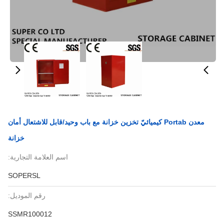
معدن Portab كيميائيّ تخزين خزانة مع باب وحيد/قابل للاشتعال أمان
خزانة
اسم العلامة التجارية:
SOPERSL
رقم الموديل:
SSMR100012