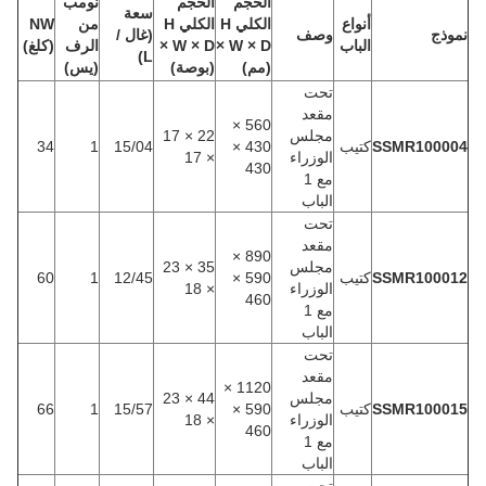
الحجم
الحجم
نومب
سعة
أنواع
الكلي H
الكلي H
من
NW
نموذج
وصف
(غال /
الباب
× W × D
× W × D
الرف
(كلغ)
L)
(مم)
(بوصة)
(يس)
تحت
مقعد
560 ×
مجلس
22 × 17
SSMR100004
كتيب
430 ×
15/04
1
34
الوزراء
× 17
430
مع 1
الباب
تحت
مقعد
890 ×
مجلس
35 × 23
SSMR100012
كتيب
590 ×
12/45
1
60
الوزراء
× 18
460
مع 1
الباب
تحت
مقعد
1120 ×
مجلس
44 × 23
SSMR100015
كتيب
590 ×
15/57
1
66
الوزراء
× 18
460
مع 1
الباب