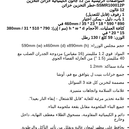
المواصفات الرئيسية من 12 جالون الكيميائية خزائن التخزين
SSMR100012P-خطر التخزين خزائن
12 غالون
1 رفوف (قابل للتعديل)
1 باب، دليل - يمكن اختيار
890 * 590 * 460mm / 35 * 23 * 18 في
كثافة العمليات.
الأحجام h * w * d (مم / إن): 790 * 510 * 380mm / 31
* 20 * 15 في
الوزن: 59 كلغ / 130 رطل
حجم مجلس الوزراء: 590mm (w) x460mm (d) x890mm (h)
المواد: قوي 1.2 ملليمتر (16 مقياس) مزدوجة الجدران الصلب مع
40 ملليمتر (1.5 '') من العازلة الفضاء الجوي
مادة سماكة: 1.2mm
جميع خزانات بنيت ل يتوافق مع فم، أوشا
مصممة لتخزين كل فئة 3 السوائل
علامات السلامة واتجاهات متميزة.
علامة تحذير مرئية للغاية "قابل للاشتعال - إبقاء النار بعيدا".
جميع البناء الملحومة مقابل بقعة ملحومة البناء.
دائم و الكيميائية المقاومة، مسحوق الطلاء معطف النهاية، داخل
وخارج
يحافظ على مظهر لمعان عالية ويقلل من تأثير التآكل والرطوبة.