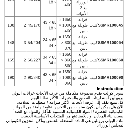
الوزراء
× 18
460
مع 2
الأبواب
خزانة
1650 ×
65 × 43
SSMR100045
كتيب
طويلة مع
1090 ×
45/170
2
138
× 18
بابين
460
خزانة
1650 ×
65 × 24
SSMR100054
كتيب
طويلة مع
600 ×
54/204
3
148
× 34
بابين
870
خزانة
1650 ×
65 × 34
SSMR100060
كتيب
طويلة مع
860 ×
60/227
2
165
× 34
بابين
860
خزانة
1650 ×
65 × 43
SSMR100090
كتيب
طويلة مع
1090 ×
90/340
2
190
× 34
بابين
860
Instroduction
سوبر كو لت يقدم مجموعة متكاملة من غرف الأبحاث خزانات البولي
بروبيلين آمنة لبيئات التصنيع والمختبرات الأكثر تطلبا اليوم.
كل منتج يقف إلى غرفة الأبحاث الأكثر صرامة / متطلبات السلامة.
الآن هل يمكن أن يكون سنوات من التخزين نظيفة وآمنة من المواد
الكيميائية الخطرة / المواد الكيميائية المسببة للتآكل والمواد مع الصدأ
بسبب بناء المعادن أو ديلاميناتينغ من المنتجات الأساسية الخشب.
مادة البولي بروبلين هي المادة المفضلة للحمض وتآكل التخزين الكيميائي
لمجلس الوزراء.