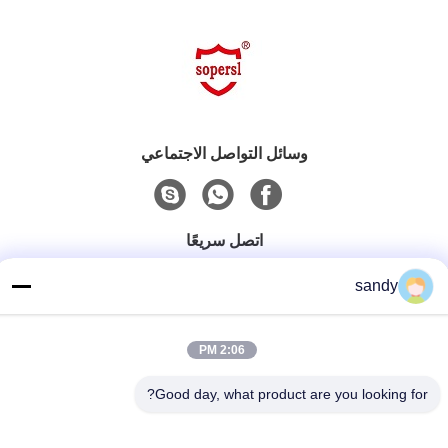
وسائل التواصل الاجتماعي
اتصل سريعًا
هاتف
sandy
86-510-88784568
بريد إلكتروني
2:06 PM
sandy@cnsupersecurity.com
Good day, what product are you looking for?
عنوان
هونغشان منطقة للتنمية الاقتصادية، مدينة ووشى بمقاطعة