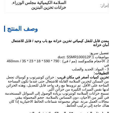
السلامة الكيميائية مجلس الوزراء
, 
إبراز:
خزانات تخزين البنزين
وصف المنتج
معدن قابل للنقل كيميائي تخزين خزانة مع باب وحيد / قابل للاشتعال
أمان خزانة
تفصيل سريع:
مواصفات 1.duct: SSMR100012P
2.
الأحجام هكسوكسد (مم / في)
: 790 * 590 * 460mm / 35 * 23 * 18
في
3 - المواد: الحديد والصلب
التطبيقات:
تخزين كميات أصغر في مكان قريب
: خزائن كونتيرتوب و كومباك تجعل
من الممكن لتخزين السلامة القابلة للاشتعال حتى عندما تكون المساحة
المتاحة على الأقل.
تم تزويدها مع رف واحد قابل للتعديل، وهذه الخزائن
لديها نفس الميزات الكبيرة من خزائن أكبر.
تسمح خزانات السلامة كونترتوب بزيادة الوصول إلى السوائل المستخدمة
في كثير من الأحيان، دون المساس بالسلامة.
حجم المحمولة يبقي
مجالات العمل مرنة.
تتوفر مجموعة شماعات الحائط الاختيارية إذا كان
هناك حاجة إلى تركيب الحائط.