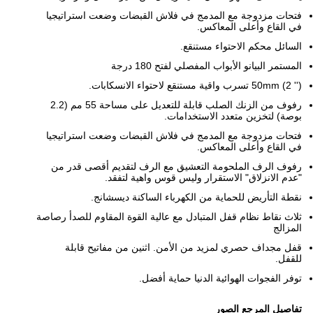
فتحات مزدوجة مع المدمج في فلاش القبضات وضعت استراتيجيا
في القاع وأعلى المعاكس.
السائل محكم الاحتواء مستنقع.
المستمر البيانو الأبواب المفصلي لفتح 180 درجة
50mm (2 '') تسرب واقية مستنقع لاحتواء الانسكابات.
رفوف من الزنك الصلب قابلة للتعديل على مساحة 55 مم (2.2
بوصة) لتخزين متعدد الاستخدامات.
فتحات مزدوجة مع المدمج في فلاش القبضات وضعت استراتيجيا
في القاع وأعلى المعاكس.
رفوف الرف الملحومة التعشيق مع الرف لتقديم أقصى قدر من
"عدم الانزلاق" الاستقرار وليس قوس واهية لتفقد.
نقطة التأريض للحماية من الكهرباء الساكنة ديسشانج.
ثلاث نقاط نظام قفل المتبادل مع عالية القوة المقاوم للصدأ رصاصة
المزالج
قفل مجداف حصري لمزيد من الأمن.
اثنين من مفاتيح قابلة
للقفل.
توفر الفجوات الهوائية الدنيا حماية أفضل.
تفاصيل المرجع الصور