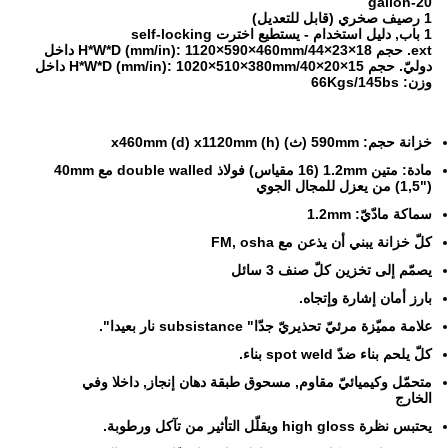
20-gallon
1 رصيف صخري (قابل للتعديل)
1 باب, دليل استخدام - يستطيع اخترت self-locking
ext. حجم H*W*D (mm/in): 1120×590×460mm/44×23×18 داخل
دوليّ. حجم H*W*D (mm/in): 1020×510×380mm/40×20×15 داخل
وزن: 66Kgs/145bs
خزانة حجم: 590mm (ث) x460mm (d) x1120mm (h)
مادة: متين 1.2mm (16 مقياس) فولاذ double walled مع 40mm
(1,5") من يعزل للمجال الجوي
سماكة مادّيّ: 1.2mm
كلّ خزانة يبني أن يذعن مع FM, osha
يصمّم إلى تخزين كلّ صنف 3 سائل
بارز أمان إشارة وإتجاه.
علامة مميّزة مرئيّ تحذيريّ جدّا" subsistance نار بعيدا".
كلّ يلحم بناء ضدّ spot weld بناء.
متحمّل وكيميائيّ مقاوم, مسحوق طبقة دهان إنجاز, داخلا وفي
الخارج
يحتبس نظرة high gloss ويقلّل التأثير من تآكل ورطوبة.