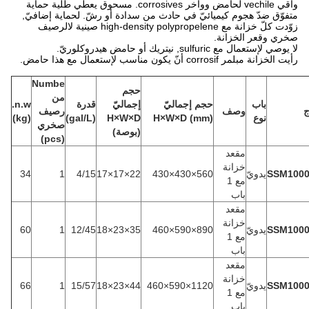
واقي vechile لحامض ووآخر corrosives. مسحوق يعطي طلية حماية
متفوّق ضدّ هجوم كيميائيّ في حادث من سدادة أو رشّ. لحماية إضافيّ,
زوّدت كلّ خزانة مع high-density polypropelene صينية لالرصيف
صخري وقعر الخزانة.
لا يوصي لإستعمال مع sulfuric, نيتريك أو حامض هيدروكلوريّ.
رأيت الخزانة مبلمر corrosif أنّ يكون مناسب لإستعمال مع هذا حامض.
Numbe
حجم
من
باب
حجم إجماليّ
إجماليّ
قدرة
n.w.
وصف
رصيف
نوع
H×W×D (mm)
H×W×D
(gal/L)
(kg)
صخري
(بوصة)
(pcs)
مقعد
خزانة
SSM100
يدويّ
560×430×430
22×17×17
4/15
1
34
مع 1
باب
مقعد
خزانة
SSM100
يدويّ
890×590×460
35×23×18
12/45
1
60
مع 1
باب
مقعد
خزانة
SSM100
يدويّ
1120×590×460
44×23×18
15/57
1
66
مع 1
باب