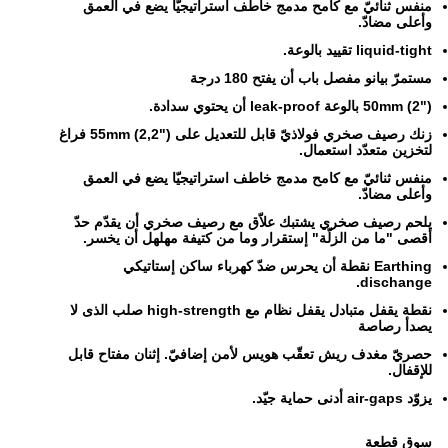
منفس ثنائيّ مع كامح مدمج خاطف استراتيجيّا يضع في العمق
وأعلى مضادّ.
liquid-tight تقييد بالوعة.
مستمرّ بيانو مفصل باب أن يفتح 180 درجة
50mm (2") بالوعة leak-proof أن يحتوي سدادة.
زنك رصيف صخري فولاذيّ قابل للتعديل على 55mm (2,2") فراغ
لتخزين متعدّد استعمال.
منفس ثنائيّ مع كامح مدمج خاطف استراتيجيّا يضع في العمق
وأعلى مضادّ.
يلحم رصيف صخري يشتبك علاّق مع رصيف صخري أن يقدّم حدّ
أقصى "ما من الزلّة" إستقرار وما من كتيفة مهلهل أن يخسر.
Earthing نقطة أن يحرس ضدّ كهرباء ساكن إستاتيكي
dischange.
نقطة يقفل متبادل يقفل نظام مع high-strength صلب الذى لا
يصدأ رصاصة
حصريّ مغدف ريش تعقّب هويس لأمن إضافيّ. إثنان مفتاح قابل
للإقفال.
يزوّد air-gaps أدنى حماية جيّد.
سوق قطعة