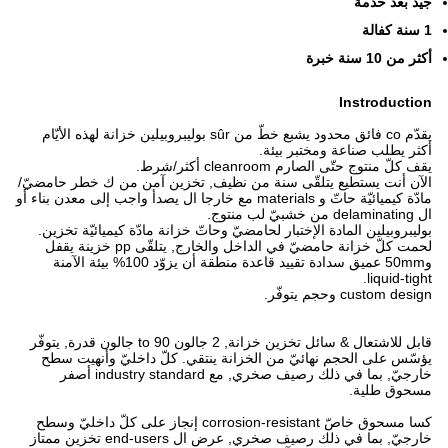
جيّد بعد خدمة
1 سنة كفالة
أكثر من 10 سنة خبرة
Instroduction
يقدّم co فائق محدود يشبع خطّ من sûr بوليبروبيلين خزانة لهذه الأيّام
أكثر يطلب صناعة ومختبر بيئة.
يقف كلّ منتوج حتّى الصارم cleanroom أكثر/شرط.
الآن أنت يستطيع يتلقّى سنة من نظيف, تخزين آمن من ك خطر حامضيّ/
مادّة كيميائيّة حاتّ و materials مع خارجا ال يصدأ واجب إلى معدن بناء أو
ال delaminating من خشبيّ لب منتوج.
بوليبروبيلين المادة الإختبار لحامضيّ وحاتّ خزانة مادّة كيميائيّة تخزين.
لحمت كلّ خزانة حامضيّ في الداخل والخارج, يتلقّى pp خزينة يقفل
و50mm عميق سدادة تقييد قاعدة منطقة أن يزوّد 100% بيئة الآمنة
liquid-tight.
custom design وحجم يتوفّر.
قابل للاشتعال & سائل تخزين خزانة, 2 جالون to 90 جالون قدرة, يتوفّر
يؤسّس على الحجم نهائيّ من الخزانة ينتقي. كلّ داخليّ وأنهيت سطح
خارجيّ, بما في ذلك رصيف صخري, مع industry standard أصفر
مسحوق طلية.
كسا مسحوق خاصّ corrosion-resistant إنجاز على كلّ داخليّ وسطح
خارجيّ, بما في ذلك رصيف صخري, عرض ال end-users تخزين ممتاز