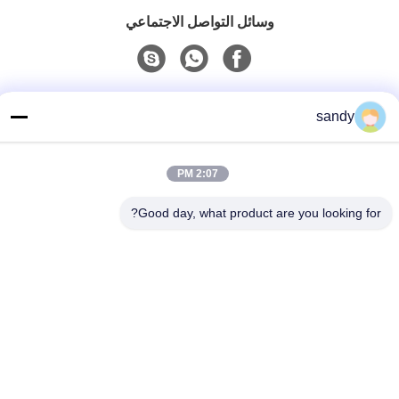
وسائل التواصل الاجتماعي
اتصل سريعًا
sandy
هاتف
86-510-88784568
2:07 PM
بريد إلكتروني
Good day, what product are you looking for?
sandy@cnsupersecurity.com
عنوان
هونغشان منطقة للتنمية الاقتصادية، مدينة ووشى بمقاطعة
جيانغسو.
سياسة الخصوصية
|
خريطة الموقع
الصين نوعية جيدة مجلس الوزراء مخزن للمواد الكيميائية المورد. حقوق