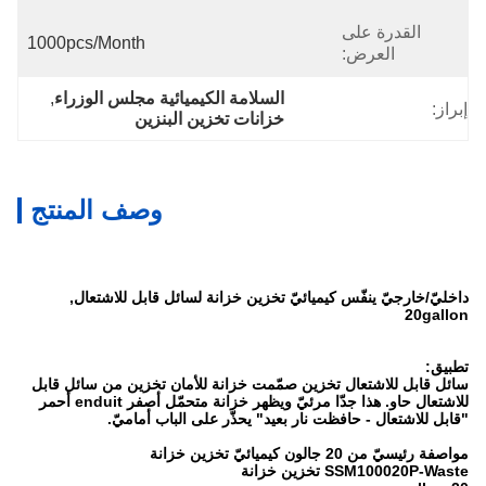
القدرة على
1000pcs/month
العرض:
السلامة الكيميائية مجلس الوزراء
, 
إبراز:
خزانات تخزين البنزين
وصف المنتج
داخليّ/خارجيّ ينفّس كيميائيّ تخزين خزانة لسائل قابل للاشتعال,
20gallon
تطبيق:
سائل قابل للاشتعال تخزين صمّمت خزانة للأمان تخزين من سائل قابل
للاشتعال حاو. هذا جدّا مرئيّ ويظهر خزانة متحمّل أصفر enduit أحمر
"قابل للاشتعال - حافظت نار بعيد" يحذّر على الباب أماميّ.
مواصفة رئيسيّ من 20 جالون كيميائيّ تخزين خزانة
SSM100020P-Waste تخزين خزانة