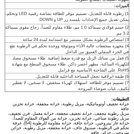
الميزات:
1) رطوبة قابلة للتعديل، تصميم موفر للطاقة بشاشة رقمية LED وتحكم،
يمكن تعديل جميع الإعدادات بلمسة زر UP و DOWN.
2) جسم فولاذي بسماكة 1.0 مم، طلاء مقاوم للصدأ، زجاج مقوى بسماكة
3.2 مم.
3) امتصاص الرطوبة بشكل مستمر مع استدامة لمدة 24 ساعة
4) مجهزة بمجففات عالية الأداء وموثوقة ووحدة تحكم في الرطوبة تقع
في الجزء السفلي العميق من الداخل.
5) قفل من سبائك الزنك مع قدرة ضغط إضافية. طلاء مسحوق مضاد
للكهرباء الساكنة، مظهر أخضر داكن. طلاء مسحوق السطح مع شهادة
RoHS. على الشاحنة الأساسية مع فرامل.
6) طبقة انزلاقية تجعل المساحة الداخلية قابلة للتعديل.
7) تصميم موفر للطاقة: استهلاك كهرباء منخفض، لا تسخين، لا تقطير
تكثيف، غياب ضوضاء المروحة.
التطبيقات:
خزانة تجفيف أوتوماتيكية، مزيل رطوبة، خزانة مجففة، خزانة تخزين
جافة
مزيل رطوبة مجفف، خزانة تجفيف مجففة، خزانة معمل، فرن تجفيف،
مزيل رطوبة صناعي، خزانة تخزين، خزانة من الفولاذ المقاوم للصدأ،
خزانة غاز نيتروجين، خزانة جافة، خزانة مقاومة للرطوبة [54]، غرفة
تحكم في الرطوبة، صندوق جاف، خزانة مجففة، مزيل رطوبة، خزائن
نيتروجين، خزائن جافة