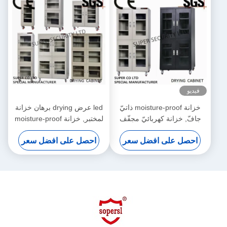
فيديو
خزانة moisture-proof ذاتيّ
led عرض drying برهان خزانة
جافّ, خزانة كهربائيّ مجفّف
لمختبر, خزانة moisture-proof
جافّ
احصل على افضل سعر
احصل على افضل سعر