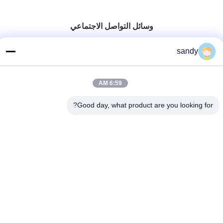
وسائل التواصل الاجتماعي
sandy
اتصل سريعًا
6:59 AM
هاتف
86-510-88784568
Good day, what product are you looking for?
بريد إلكتروني
sandy@cnsupersecurity.com
عنوان
مقاطعة شيشان، مدينة ووشي، مقاطعة جيانغسو.
سياسة الخصوصية
|
خريطة الموقع
الصين نوعية جيدة مجلس الوزراء مخزن للمواد الكيميائية المورد. حقوق