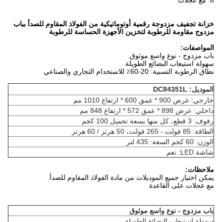
6. مع عجلات
خزانة تجفيف مزدوجة رقمية أوتوماتيكية من الفولاذ المقاوم للصدأ بباب
مزدوج مقاومة للرطوبة لتخزين الأجهزة الحساسة للرطوبة
المواصفات:
باب مزدوج - نوع واسع موثوق.
سهولة استيعاب البضائع الطويلة
نطاق الرطوبة النسبية: 20-60٪ للاستخدام التجاري والصناعي
الموديل: DC84351L
خارجي: عرض 900 * عمق 600 * ارتفاع 1010 مم
داخلي: عرض 898 * عمق 572 * ارتفاع 848 مم
رفوف: 3 قطع، كل منها بسعة تحميل 100 كجم
الطاقة: 85 فولت - 265 فولت، 50 هرتز / 60 هرتز
الوزن: 60 كجم السعة: 435 لتر
شاشة LED: نعم
ملاحظات:
يمكن اختيار جميع الموديلات من مادة الفولاذ المقاوم للصدأ.
مع عجلات على القاعدة
باب مزدوج - نوع واسع موثوق
سهولة استيعاب البضائع الطويلة