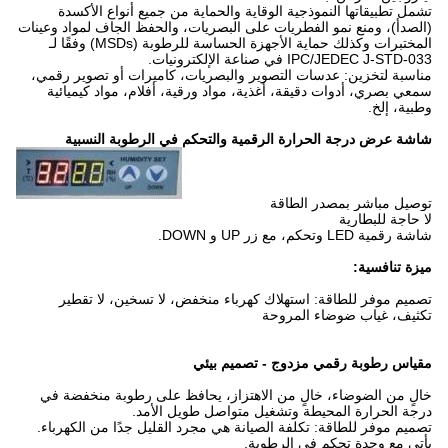
تشمل تطبيقاتها النموذجية الوقاية والحماية من جميع أنواع الأكسدة
(الصدأ)، ومنع نمو الفطريات على البصريات، والحفظ الجاف لمواد وعينات
المختبرات وكذلك حماية الأجهزة الحساسة للرطوبة (MSDs) وفقًا لـ
IPC/JEDEC J-STD-033 في صناعة الإلكترونيات.
مناسبة لتخزين: عدسات التصوير والبصريات، كاميرات أو تصوير رقمي،
سمعي بصري، أدوات دقيقة، أغذية، مواد ورقية، أفلام، مواد كيميائية
وطبية، إلخ.
شاشة عرض درجة الحرارة الرقمية والتحكم في الرطوبة النسبية
توصيل مباشر بمصدر الطاقة
لا حاجة للبطارية
شاشة رقمية LED وتحكم، مع زر UP و DOWN.
ميزة تنافسية:
تصميم موفر للطاقة: استهلاك كهرباء منخفض، لا تسخين، لا تقطير
تكثيف، غياب ضوضاء المروحة
مقياس رطوبة رقمي مزدوج - تصميم بيئي
خالٍ من الضوضاء، خالٍ من الاهتزاز، يحافظ على رطوبة منخفضة في
درجة الحرارة المحيطة وتشغيل متواصل طويل الأمد.
تصميم موفر للطاقة: تكلفة الصيانة هي مجرد القليل جدًا من الكهرباء.
يأتي مع وحدة تحكم في الرطوبة.