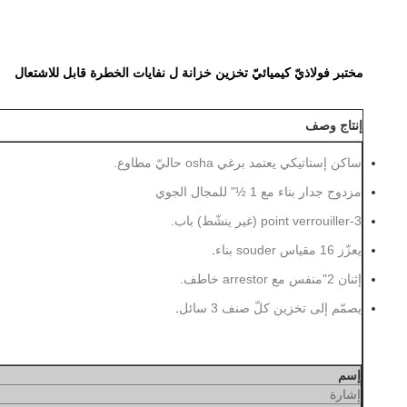
مختبر فولاذيّ كيميائيّ تخزين خزانة ل نفايات الخطرة قابل للاشتعال
إنتاج وصف
ساكن إستاتيكي يعتمد برغي osha حاليّ مطاوع.
مزدوج جدار بناء مع 1 ½" للمجال الجوي
3-point verrouiller (غير ينشّط) باب.
يعزّز 16 مقياس souder بناء
.
إثنان 2"منفس مع arrestor خاطف.
يصمّم إلى تخزين كلّ صنف 3 سائل
.
إسم
إشارة