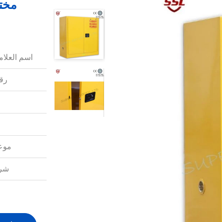
مختب
اسم العلامة
رقم
موعد
شرو