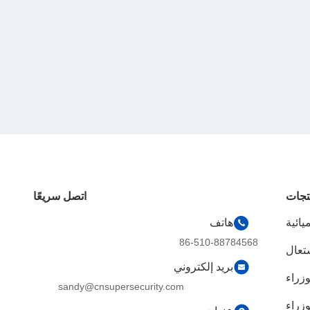
تجات
اتصل سريعًا
يائية
هاتف
86-510-88784568
شتعال
بريد إلكتروني
وزراء
sandy@cnsupersecurity.com
زراء