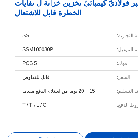
ر فولاذيّ كيميائيّ تخزين خزانة ل نفايات
الخطرة قابل للاشتعال
 التجارية:
SSL
 الموديل:
SSM100030P
موك:
5 PCS
السعر:
قابل للتفاوض
 التسليم:
15 ~ 20 يوما من استلام الدفع مقدما
ط الدفع:
T / T ، L / C