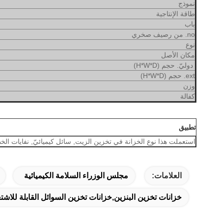
نموذج
طاقة الإنتاجية
باب
no. من رصيف صخري
نوع
مكان الأصل
دوليّ. حجم (H*W*D)
ext. حجم (H*W*D)
وزن
كفالة
تطبيق
استعملت هذا نوع الخزانة في تخزين الزيت, سائل كيميائيّ, نفايات الخ
العلامات:
مجلس الوزراء السلامة الكيميائية
خزانات تخزين البنزين,خزانات تخزين السوائل القابلة للاشت