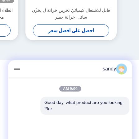
فيديو
قابل للاشتعال كيميائيّ تخزين خزانة ل يخزّن
الطلاء ا
سائل, خزانة خطر
مجل
احصل على افضل سعر
sandy
9:00 AM
Good day, what product are you looking 
for?
وسائل التواصل الاجتماعي