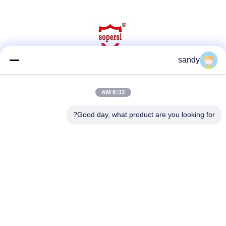
sandy
وسائل التواصل الاجتماعي
6:32 AM
Good day, what product are you looking for?
اتصل سريعًا
هاتف
86-510-88784568
بريد إلكتروني
sandy@cnsupersecurity.com
عنوان
مقاطعة شيشان، مدينة ووشي، مقاطعة جيانغسو.