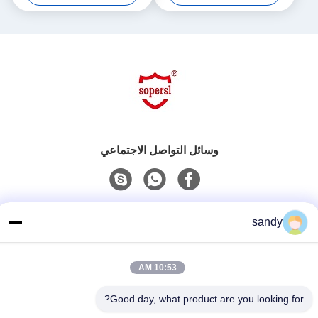
وسائل التواصل الاجتماعي
اتصل سريعًا
sandy
هاتف
86-510-88784568
10:53 AM
بريد إلكتروني
Good day, what product are you looking for?
sandy@cnsupersecurity.com