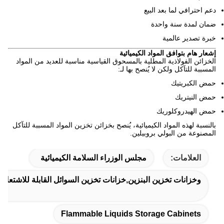
دعم احترافي لما بعد البيع
ضمان لمدة سنة واحدة
خبرة تصدير عالمية
إشعار هام بتوافق المواد الكيميائية
الخزائن الفولاذية المطلية بالمسحوق القياسية مناسبة للعديد من المواد
المسببة للتآكل ولكن لا يُنصح بها لـ:
حمض الكبريتيك
حمض النيتريك
حمض الهيدروكلوريك
بالنسبة لهذه المواد الكيميائية، يُنصح بخزائن تخزين المواد المسببة للتآكل
المصنوعة من البولي بروبيلين.
العلامات:
مجلس الوزراء السلامة الكيميائية
وخزانات تخزين البنزين,خزانات تخزين السوائل القابلة للاشتعال
Flammable Liquids Storage Cabinets