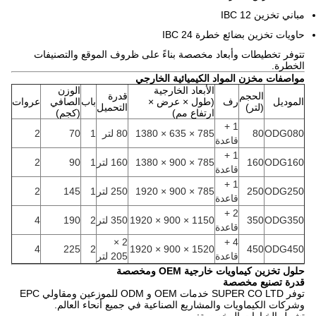
مباني تخزين 12 IBC
حاويات تخزين بضائع خطرة 24 IBC
تتوفر تخطيطات وأبعاد مخصصة بناءً على ظروف الموقع والتصنيفات
الخطرة.
مواصفات مخزن المواد الكيميائية الخارجي
الأبعاد الخارجية
الوزن
الحجم
قدرة
الموديل
رف
(طول × عرض ×
باب
الصافي
عروات
(لتر)
التحميل
ارتفاع مم)
(كجم)
1 +
ODG080
80
785 × 635 × 1380
80 لتر
1
70
2
قاعدة
1 +
ODG160
160
785 × 900 × 1380
160 لتر
1
90
2
قاعدة
1 +
ODG250
250
785 × 900 × 1920
250 لتر
1
145
2
قاعدة
2 +
ODG350
350
1150 × 900 × 1920
350 لتر
2
190
4
قاعدة
2 ×
4 +
4
225
2
1520 × 900 × 1920
450
ODG450
قاعدة
205 لتر
حلول تخزين كيماويات خارجية OEM ومخصصة
قدرة تصنيع مخصصة
توفر SUPER CO LTD خدمات OEM و ODM للموزعين ومقاولي EPC
وشركات الكيماويات والمشاريع الصناعية في جميع أنحاء العالم.