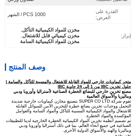
القدرة على
1000 PCS / الشهر
العرض:
مخزن للمواد الكيميائية التآكل
, 
إبراز:
مخزن كيميائي قابل للاشتعال
, 
مخزن للمواد الكيميائية السامة
وصف المنتج
متجر كيماويات خارجي للمواد القابلة للاشتعال والمسببة للتآكل والسامة |
حلول تخزين IBC من 1 إلى 24 حاوية IBC
مصنع تخزين خارجي للبضائع الخطرة الصناعية لأستراليا وأوروبا ودبي
وماليزيا والأسواق العالمية
تقوم شركة SUPER CO LTD بتصنيع مخازن كيماويات خارجية شديدة
التحمل ووحدات تخزين بضائع خطرة للتخزين الآمن للسوائل القابلة
للاشتعال والمواد الكيميائية المسببة للتآكل والمواد السامة والعوامل
المؤكسدة والمواد الخطرة.
تم تصميم أنظمة تخزين المواد الكيميائية الخطرة الخارجية لدينا للتطبيقات
الصناعية في جميع أنحاء العالم، بما في ذلك أستراليا وأوروبا ودبي
وماليزيا والهند والأسواق الدولية الأخرى.
نحن نقدم: