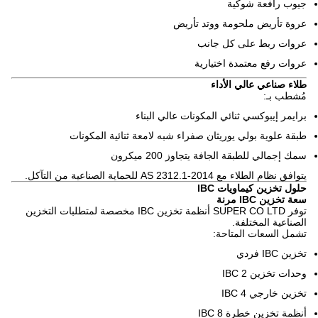
جيوب رافعة شوكية
عروة تأريض ملحومة ووتد تأريض
عروات ربط على كل جانب
عروات رفع معتمدة اختيارية
طلاء صناعي عالي الأداء
مُشطب بـ:
برايمر إيبوكسي ثنائي المكونات عالي البناء
طبقة علوية بولي يوريثان صفراء شبه لامعة ثنائية المكونات
سمك إجمالي للطبقة الجافة يتجاوز 200 ميكرون
يتوافق نظام الطلاء مع AS 2312.1-2014 للحماية الصناعية من التآكل.
حلول تخزين كيماويات IBC
سعة تخزين IBC مرنة
توفر SUPER CO LTD أنظمة تخزين IBC مخصصة لمتطلبات التخزين
الصناعية المختلفة.
تشمل السعات المتاحة:
تخزين IBC فردي
وحدات تخزين 2 IBC
تخزين خارجي 4 IBC
أنظمة تخزين خطرة 8 IBC