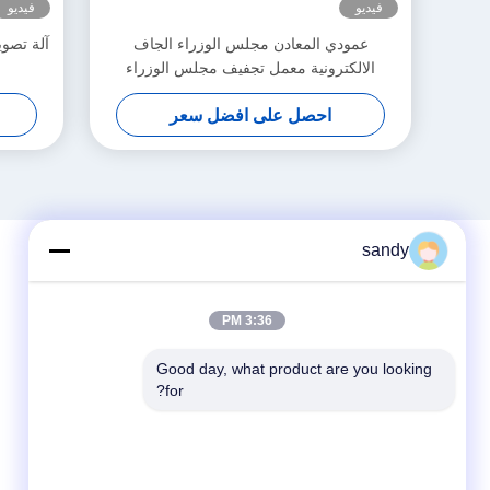
فيديو
فيديو
عمودي المعادن مجلس الوزراء الجاف
الالكترونية معمل تجفيف مجلس الوزراء
للDC87183L
احصل على افضل سعر
sandy
3:36 PM
Good day, what product are you looking 
for?
وسائل التواصل الاجتماعي