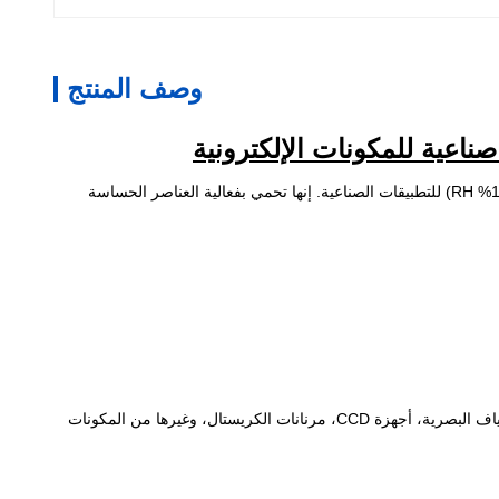
وصف المنتج
تم تصميم هذه الخزانة الجافة الإلكترونية ذات الباب الواحد بهيكل فولاذي سميك 1.0 مم، وهي متخصصة في التحكم في الرطوبة المنخفضة للغاية (0-10% RH) للتطبيقات الصناعية. إنها تحمي بفعالية العناصر الحساسة
أشباه الموصلات، حزم الدوائر المتكاملة، لوحات الدوائر المطبوعة (PCBs)، رقائق السيليكون، السيراميك، لوحات زجاج الكريستال السائل (LCG)، الألياف البصرية، أجهزة CCD، مرنانات الكريستال، وغيرها من المكونات