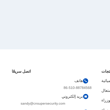
تجات
اتصل سريعًا
يائية
هاتف
86-510-88784568
شتعال
بريد إلكتروني
وزراء
sandy@cnsupersecurity.com