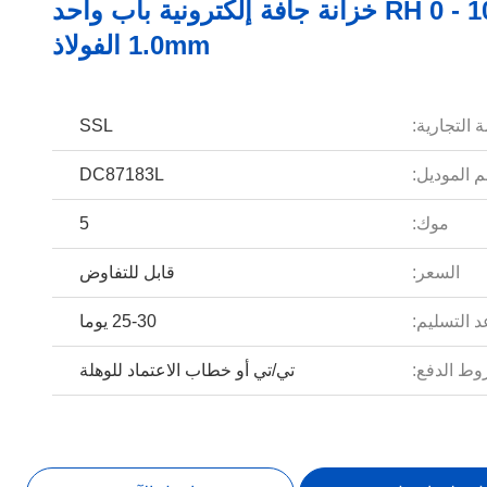
نطاق RH 0 - 10٪ خزانة جافة إلكترونية باب واحد
1.0mm الفولاذ
 التجارية:
SSL
 الموديل:
DC87183L
موك:
5
السعر:
قابل للتفاوض
 التسليم:
25-30 يوما
ط الدفع:
تي/تي أو خطاب الاعتماد للوهلة