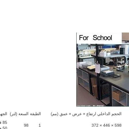
الحجم الداخلي ارتفاع × عرض × عمق (مم)
الطبقة
السعة (لتر)
الجهد
85 فولت - 265 فولت
98
1
598 × 446 × 372
50 هرتز / 60 هرتز