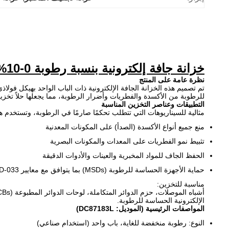
خزانة جافة إلكترونية بنسبة رطوبة 0-10% بباب واحد من الصلب بسمك 1.0 مم - درجة صناعية للمكونات الإلكترونية
نظرة عامة على المنتج
للرطوبة من الأكسدة والفطريات وأضرار الرطوبة، مما يجعلها حلاً تخزينيا
التطبيقات وعناصر التخزين المناسبة
مثالية للسيناريوهات التي تتطلب تحكمًا صارمًا في الرطوبة، وتستخدم 
منع جميع أنواع الأكسدة (الصدأ) على المكونات المعدنية
تثبيط نمو الفطريات على المعدات والمكونات البصرية
الحفظ الجاف للمواد المخبرية والعينات والأدوات الدقيقة
حماية الأجهزة الحساسة للرطوبة (MSDs) بما يتوافق مع معايير IPC/JEDEC J-STD-033 في صناعة الإلكترونيات
مناسبة للتخزين:
الإلكترونية الحساسة للرطوبة.
المواصفات الرئيسية (الموديل: DC87183L)
النوع: رطوبة منخفضة للغاية، باب واحد (استخدام صناعي)