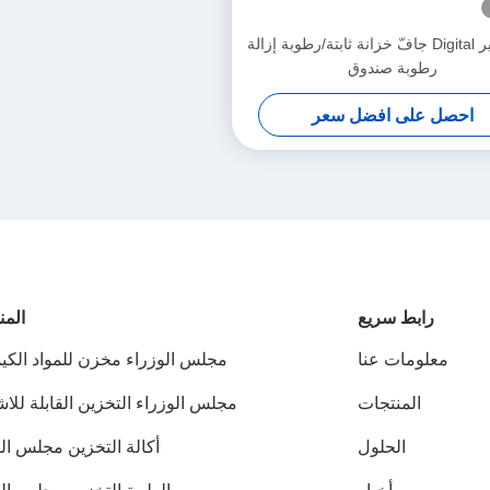
آلة تصوير Digital جافّ خزانة ثابتة/رطوبة إزالة
رطوبة صندوق
احصل على افضل سعر
رابط سريع
المن
معلومات عنا
مجلس الوزراء مخزن للمواد الكيم
المنتجات
مجلس الوزراء التخزين القابلة للا
الحلول
أكالة التخزين مجلس ال